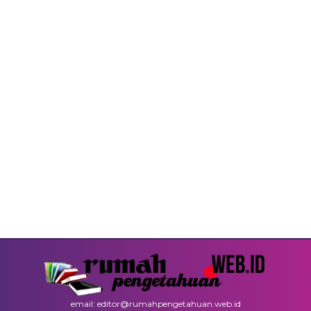
email: editor@rumahpengetahuan.web.id