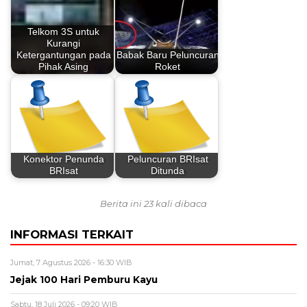
Telkom 3S untuk
Kurangi
Ketergantungan pada
Babak Baru Peluncuran
Pihak Asing
Roket
Konektor Penunda
Peluncuran BRIsat
BRIsat
Ditunda
Berita ini 23 kali dibaca
INFORMASI TERKAIT
Jumat, 7 Agustus 2026 - 16:30 WIB
Jejak 100 Hari Pemburu Kayu
Sabtu, 18 Juli 2026 - 09:20 WIB