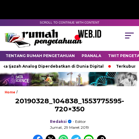
SCROLL TO CONTINUE WITH CONTENT
TENTANG RUMAH PENGETAHUAN
PRANALA
TWIT PENGET
ka Ijazah Analog Diperdebatkan di Dunia Digital
Terkubur un
/
Home
20190328_104838_1553775595-
720×350
Redaksi
- Editor
Jumat, 29 Maret 2019