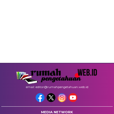
email: editor@rumahpengetahuan.web.id
MEDIA NETWORK