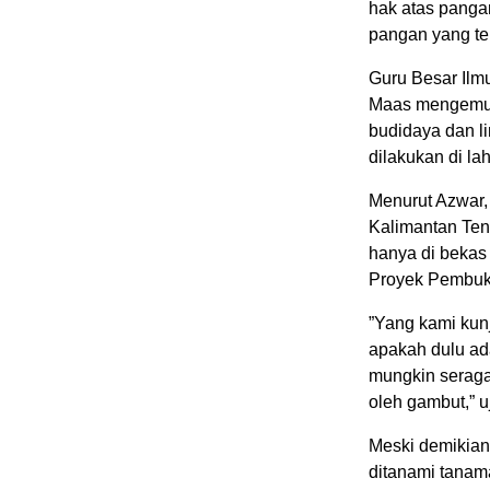
hak atas pangan
pangan yang te
Guru Besar Ilm
Maas mengemuka
budidaya dan l
dilakukan di l
Menurut Azwar,
Kalimantan Ten
hanya di bekas
Proyek Pembuk
”Yang kami kun
apakah dulu ada
mungkin seraga
oleh gambut,” u
Meski demikian,
ditanami tanama