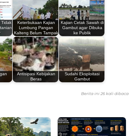
i Tidak
Keterbukaan Kajian
Kajian Cetak Sawah di
tanian
Lumbung Pangan
Gambut agar Dibuka
r
Kalteng Belum Tampak
ke Publik
gan
Antisipasi Kebijakan
Sudahi Eksploitasi
Beras
Gambut
Berita ini 26 kali dibaca