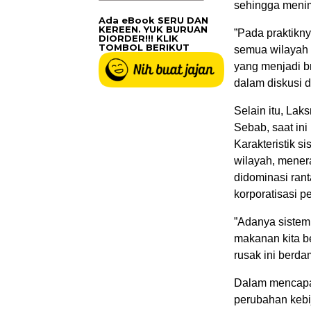
sehingga menim
Ada eBook SERU DAN
KEREEN. YUK BURUAN
”Pada praktikny
DIORDER!!! KLIK
TOMBOL BERIKUT
semua wilayah 
yang menjadi br
dalam diskusi d
Selain itu, Lak
Sebab, saat ini
Karakteristik si
wilayah, mener
didominasi rant
korporatisasi pe
”Adanya sistem 
makanan kita b
rusak ini berd
Dalam mencapai
perubahan kebi