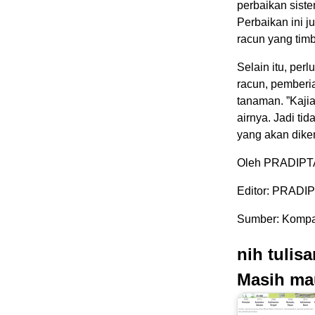
perbaikan siste
Perbaikan ini 
racun yang timb
Selain itu, pe
racun, pember
tanaman. ”Kajia
airnya. Jadi ti
yang akan dike
Oleh PRADIP
Editor: PRAD
Sumber: Kompas
nih tulis
Masih ma