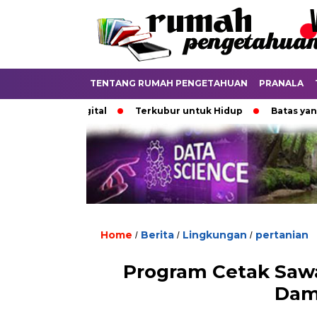
TENTANG RUMAH PENGETAHUAN
PRANALA
unia Digital
Terkubur untuk Hidup
Batas yang Menent
Home
Berita
Lingkungan
pertanian
/
/
/
Program Cetak Sawa
Dam