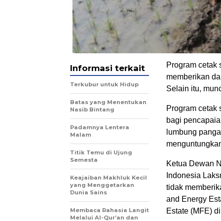
Program cetak s
Informasi terkait
memberikan da
Terkubur untuk Hidup
Selain itu, mun
Batas yang Menentukan
Program cetak 
Nasib Bintang
bagi pencapaian
Padamnya Lentera
lumbung pangan
Malam
menguntungkan 
Titik Temu di Ujung
Semesta
Ketua Dewan Na
Indonesia Laks
Keajaiban Makhluk Kecil
yang Menggetarkan
tidak memberik
Dunia Sains
and Energy Est
Membaca Rahasia Langit
Estate (MFE) d
Melalui Al-Qur’an dan