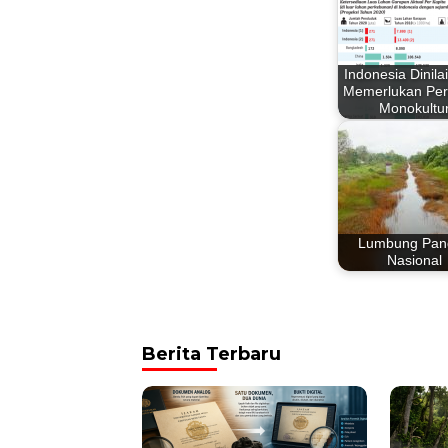
Indonesia Dinila
Memerlukan Per
Monokultu
Lumbung Pan
Nasional
Berita Terbaru