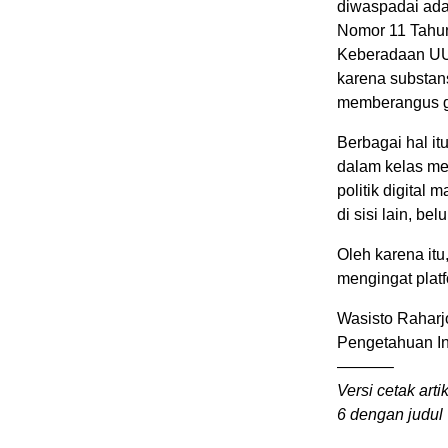
diwaspadai ada
Nomor 11 Tahun 
Keberadaan UU i
karena substans
memberangus ge
Berbagai hal it
dalam kelas me
politik digital
di sisi lain, b
Oleh karena itu,
mengingat platf
Wasisto Raharjo
Pengetahuan I
———–
Versi cetak arti
6 dengan judul 