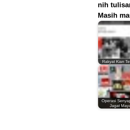
nih tulis
Masih ma
Rakyat Kian Ter
Operasi Senyap
Jagat May