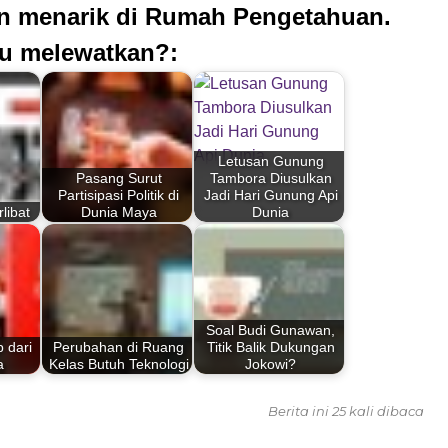
an menarik di Rumah Pengetahuan.
u melewatkan?:
Letusan Gunung
Pasang Surut
Tambora Diusulkan
Partisipasi Politik di
Jadi Hari Gunung Api
libat
Dunia Maya
Dunia
Soal Budi Gunawan,
 dari
Perubahan di Ruang
Titik Balik Dukungan
a
Kelas Butuh Teknologi
Jokowi?
Berita ini 25 kali dibaca