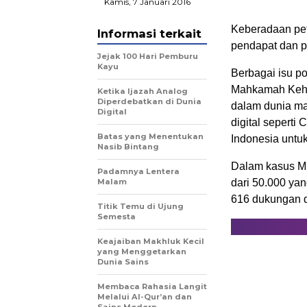
Kamis, 7 Januari 2016
Keberadaan peti
Informasi terkait
pendapat dan p
Jejak 100 Hari Pemburu
Kayu
Berbagai isu po
Mahkamah Keho
Ketika Ijazah Analog
Diperdebatkan di Dunia
dalam dunia ma
Digital
digital sepert
Batas yang Menentukan
Indonesia untu
Nasib Bintang
Dalam kasus MK
Padamnya Lentera
Malam
dari 50.000 yan
616 dukungan d
Titik Temu di Ujung
Semesta
Keajaiban Makhluk Kecil
yang Menggetarkan
Dunia Sains
Membaca Rahasia Langit
Melalui Al-Qur’an dan