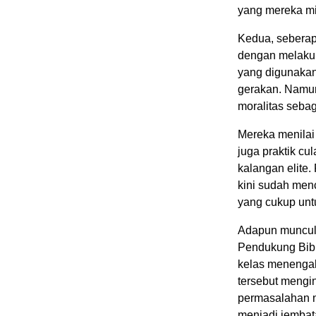
yang mereka mi
Kedua, seberapa
dengan melakuk
yang digunakan
gerakan. Namun
moralitas sebag
Mereka menilai
juga praktik cu
kalangan elite.
kini sudah menc
yang cukup untu
Adapun munculn
Pendukung Bibi
kelas menengah 
tersebut mengi
permasalahan n
menjadi jembat