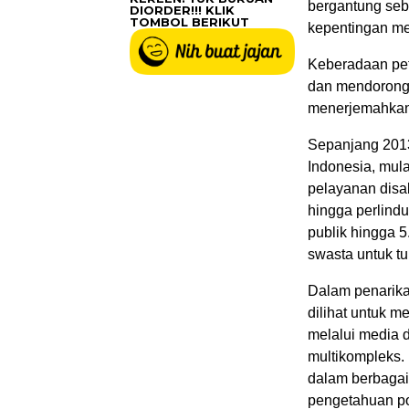
bergantung seb
DIORDER!!! KLIK
TOMBOL BERIKUT
kepentingan me
Keberadaan pe
dan mendorong 
menerjemahkan d
Sepanjang 2013
Indonesia, mula
pelayanan disab
hingga perlind
publik hingga 
swasta untuk t
Dalam penarikan
dilihat untuk 
melalui media d
multikompleks. 
dalam berbagai
pengetahuan po