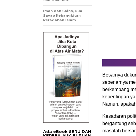
Sains Modern
Iman dan Sains, Dua
Sayap Kebangkitan
Peradaban Islam
Besarnya dukung
sebenarnya me
berkembang men
kepentingan ya
Namun, apakah k
Kesadaran polit
bergantung seb
masalah bersama
Ada eBook SERU DAN
KEREEN. YUK BURUAN