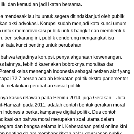
liki dan kemudian jadi ikatan bersama.
 mendesak isu itu untuk segera ditindaklanjuti oleh publik
an aksi advokasi. Korupsi sudah menjadi kata kunci umum
 untuk memprovokasi publik untuk bangkit dan membentuk
, tren sekarang ini, publik cenderung mengangkat isu
ai kata kunci penting untuk perubahan.
 bahwa terjadinya korupsi, penyalahgunaan kewenangan,
las lainnya, lebih dikarenakan bobroknya moralitas dari
 Potensi kelas menengah Indonesia sebagai netizen aktif yang
apai 72,7 persen adalah kekuatan politik ekstra parlementer
k melakukan perubahan sosial politik.
ya kasus relawan pada Pemilu 2014, juga Gerakan 1 Juta
t-Hamzah pada 2011, adalah contoh bentuk gerakan moral
Indonesia berkat kampanye digital politik. Dua contoh
ndikasikan bahwa moral merupakan soal utama dalam
egara dan bangsa selama ini. Keberadaan petisi online kini
an penting dalam membangkitkan nalar kewarasan publik