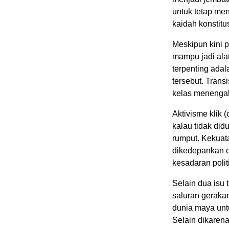
untuk tetap me
kaidah konstitus
Meskipun kini p
mampu jadi ala
terpenting ada
tersebut. Transi
kelas menengah
Aktivisme klik 
kalau tidak di
rumput. Kekuata
dikedepankan ol
kesadaran polit
Selain dua isu t
saluran gerakan
dunia maya unt
Selain dikarena