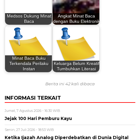
Medsos Dukung Minat
Angkat Minat Baca
Baca
dengan Buku Elektronik
Minat Baca Buku
Terkendala Perilaku
Keluarga Belum Kreatif
Instan
Tumbuhkan Literasi
Berita ini 42 kali dibaca
INFORMASI TERKAIT
Jumat, 7 Agustus 2026 - 16:30 WIB
Jejak 100 Hari Pemburu Kayu
Senin, 27 Juli 2026 - 18:53 WIB
Ketika Ijazah Analog Diperdebatkan di Dunia Digital