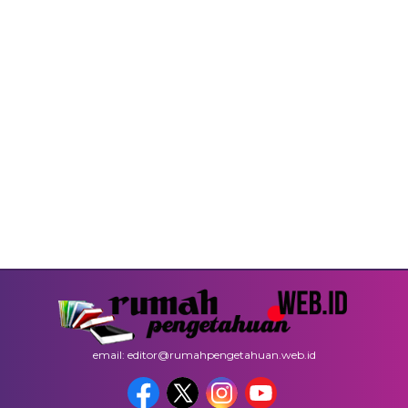
email: editor@rumahpengetahuan.web.id