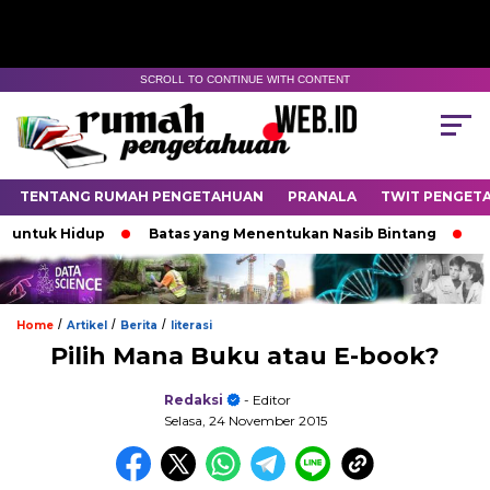
SCROLL TO CONTINUE WITH CONTENT
TENTANG RUMAH PENGETAHUAN
PRANALA
TWIT PENGET
uk Hidup
Batas yang Menentukan Nasib Bintang
Padam
/
/
/
Home
Artikel
Berita
literasi
Pilih Mana Buku atau E-book?
Redaksi
- Editor
Selasa, 24 November 2015