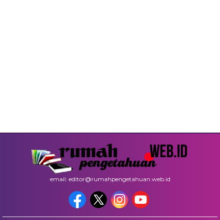
email: editor@rumahpengetahuan.web.id