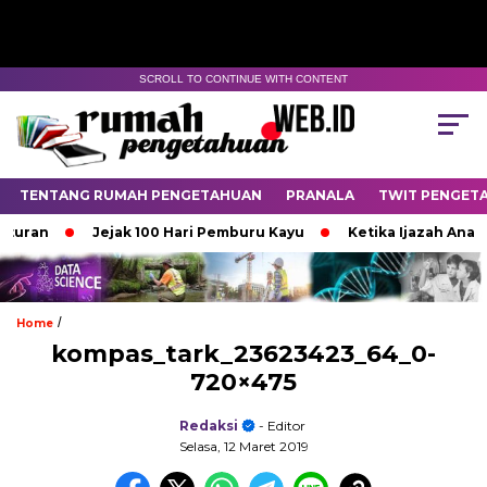
SCROLL TO CONTINUE WITH CONTENT
TENTANG RUMAH PENGETAHUAN
PRANALA
TWIT PENGET
turan
Jejak 100 Hari Pemburu Kayu
Ketika Ijazah Analog
/
Home
kompas_tark_23623423_64_0-
720×475
Redaksi
- Editor
Selasa, 12 Maret 2019