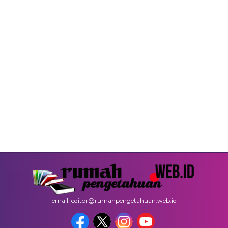
email: editor@rumahpengetahuan.web.id