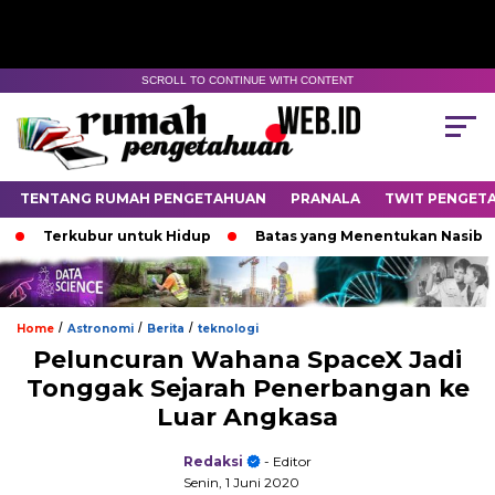
SCROLL TO CONTINUE WITH CONTENT
TENTANG RUMAH PENGETAHUAN
PRANALA
TWIT PENGET
erkubur untuk Hidup
Batas yang Menentukan Nasib Bintang
/
/
/
Home
Astronomi
Berita
teknologi
Peluncuran Wahana SpaceX Jadi
Tonggak Sejarah Penerbangan ke
Luar Angkasa
Redaksi
- Editor
Senin, 1 Juni 2020