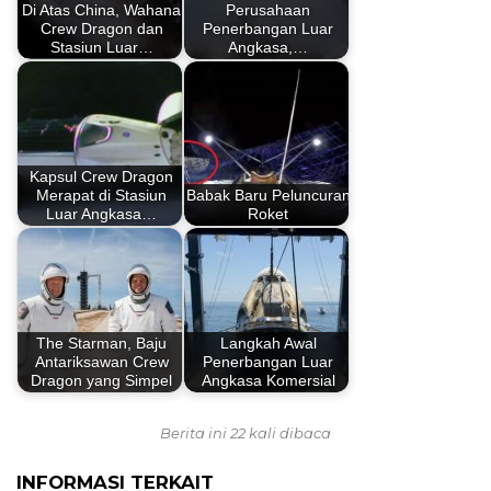
Di Atas China, Wahana
Perusahaan
Crew Dragon dan
Penerbangan Luar
Stasiun Luar…
Angkasa,…
Kapsul Crew Dragon
Merapat di Stasiun
Babak Baru Peluncuran
Luar Angkasa…
Roket
The Starman, Baju
Langkah Awal
Antariksawan Crew
Penerbangan Luar
Dragon yang Simpel
Angkasa Komersial
Berita ini 22 kali dibaca
INFORMASI TERKAIT