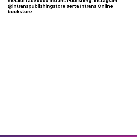
melalui
facebook Intrans Publishing
, Instagram
@intranspublishingstore
serta
Intrans Online
bookstore