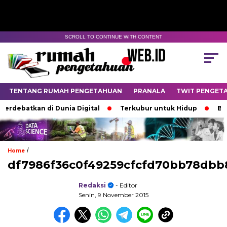
SCROLL TO CONTINUE WITH CONTENT
TENTANG RUMAH PENGETAHUAN
PRANALA
TWIT PENGET
rdebatkan di Dunia Digital
Terkubur untuk Hidup
Bata
/
Home
df7986f36c0f49259cfcfd70bb78dbb
Redaksi
- Editor
Senin, 9 November 2015