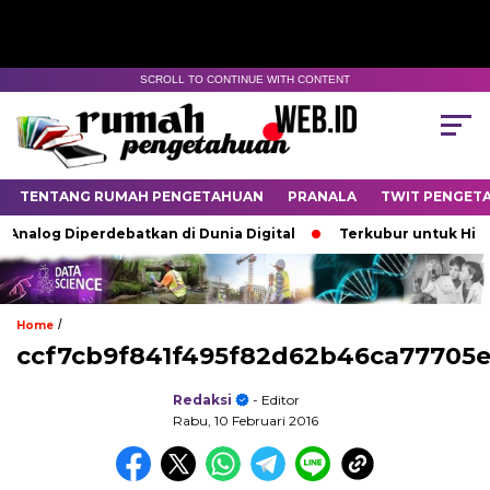
SCROLL TO CONTINUE WITH CONTENT
TENTANG RUMAH PENGETAHUAN
PRANALA
TWIT PENGET
 Analog Diperdebatkan di Dunia Digital
Terkubur untuk Hidu
/
Home
ccf7cb9f841f495f82d62b46ca77705
Redaksi
- Editor
Rabu, 10 Februari 2016