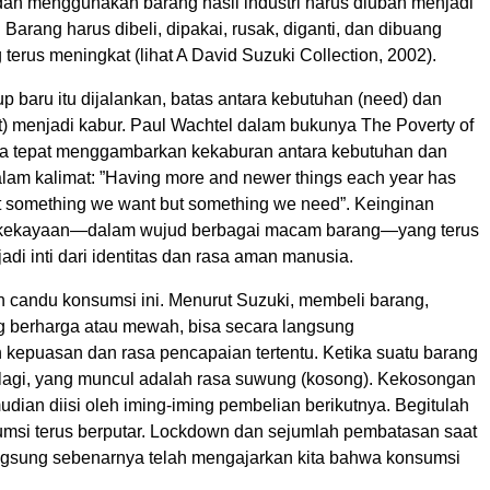
dan menggunakan barang hasil industri harus diubah menjadi
 Barang harus dibeli, dipakai, rusak, diganti, dan dibuang
 terus meningkat (lihat A David Suzuki Collection, 2002).
up baru itu dijalankan, batas antara kebutuhan (need) dan
t) menjadi kabur. Paul Wachtel dalam bukunya The Poverty of
ra tepat menggambarkan kekaburan antara kebutuhan dan
alam kalimat: ”Having more and newer things each year has
t something we want but something we need”. Keinginan
i kekayaan—dalam wujud berbagai macam barang—yang terus
di inti dari identitas dan rasa aman manusia.
leh candu konsumsi ini. Menurut Suzuki, membeli barang,
g berharga atau mewah, bisa secara langsung
kepuasan dan rasa pencapaian tertentu. Ketika suatu barang
 lagi, yang muncul adalah rasa suwung (kosong). Kekosongan
udian diisi oleh iming-iming pembelian berikutnya. Begitulah
sumsi terus berputar. Lockdown dan sejumlah pembatasan saat
gsung sebenarnya telah mengajarkan kita bahwa konsumsi