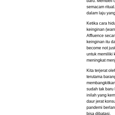
baru. Membeli 
semacam ritual.
dalam laju yang
Ketika cara hid
keinginan (wan
Affluence seca
keinginan itu d
become not jus
untuk memilik
meningkat menja
Kita terjerat o
terutama baran
membangkitkan 
sudah tak baru
inilah yang kem
daur jerat kon
pandemi berlan
bisa dibatasi.