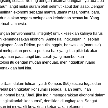
angsung sesaat. Seiring dengan dikumandangkannya aba-aba
ru”, langit mulai suram oleh selimut kabut dan asap. Dengan
ulihan ekonomi sebagai mantra utama masa normal baru,
n dunia akan segera melupakan keindahan sesaat itu. Yang
 sebuah amnesia.
ngan (environmental integrity) untuk kesekian kalinya harus
eh kemendesakan ekonomi. Amnesia lingkungan ini seolah
kapan Joan Didion, penulis Inggris, bahwa kita (manusia)
 melupakan perkara-perkara baik yang kita pikir tak akan
kaguman pada langit biru-cerah yang memberikan
ologi itu dengan mudah menguap, meninggalkan ruang
enak dan hati kita.
 Basri dalam tulisannya di Kompas (8/6) secara lugas dan
but peningkatan konsumsi sebagai jalan pemulihan
a normal baru. ”Jadi, jika ingin menggerakkan ekonomi dalam
 tingkatkanlah konsumsi”, demikian diungkapkan. Sangat
asan ini mewakili keyakinan kebanyakan ekonom.