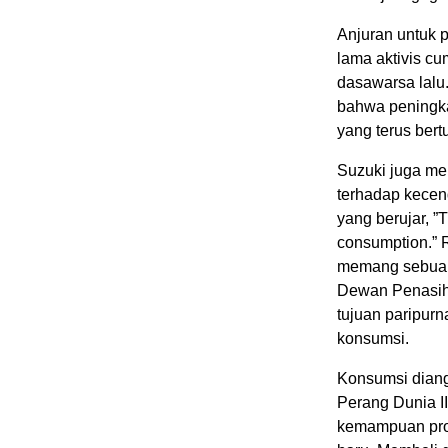
Anjuran untuk 
lama aktivis cu
dasawarsa lalu
bahwa peningka
yang terus ber
Suzuki juga me
terhadap kecen
yang berujar, ”
consumption.” 
memang sebuah 
Dewan Penasih
tujuan paripur
konsumsi.
Konsumsi diang
Perang Dunia I
kemampuan prod