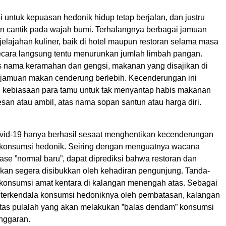
untuk kepuasan hedonik hidup tetap berjalan, dan justru
n cantik pada wajah bumi. Terhalangnya berbagai jamuan
elajahan kuliner, baik di hotel maupun restoran selama masa
cara langsung tentu menurunkan jumlah limbah pangan.
tas nama keramahan dan gengsi, makanan yang disajikan di
 jamuan makan cenderung berlebih. Kecenderungan ini
h kebiasaan para tamu untuk tak menyantap habis makanan
an atau ambil, atas nama sopan santun atau harga diri.
id-19 hanya berhasil sesaat menghentikan kecenderungan
konsumsi hedonik. Seiring dengan menguatnya wacana
se ”normal baru”, dapat diprediksi bahwa restoran dan
akan segera disibukkan oleh kehadiran pengunjung. Tanda-
 konsumsi amat kentara di kalangan menengah atas. Sebagai
terkendala konsumsi hedoniknya oleh pembatasan, kalangan
as pulalah yang akan melakukan ”balas dendam” konsumsi
onggaran.