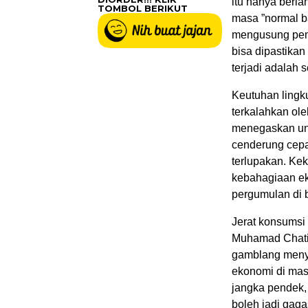
itu hanya berl
TOMBOL BERIKUT
masa ”normal ba
mengusung pem
bisa dipastika
terjadi adalah
Keutuhan lingku
terkalahkan ol
menegaskan ung
cenderung cepat
terlupakan. Ke
kebahagiaan ek
pergumulan di b
Jerat konsumsi
Muhamad Chatib
gamblang menye
ekonomi di mas
jangka pendek,
boleh jadi gag