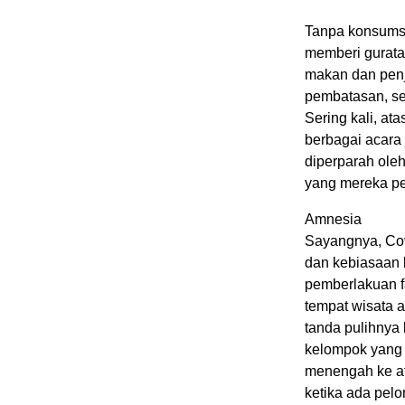
Tanpa konsumsi 
memberi gurata
makan dan penj
pembatasan, se
Sering kali, a
berbagai acara
diperparah ole
yang mereka pes
Amnesia
Sayangnya, Cov
dan kebiasaan 
pemberlakuan fa
tempat wisata 
tanda pulihnya
kelompok yang 
menengah ke at
ketika ada pel