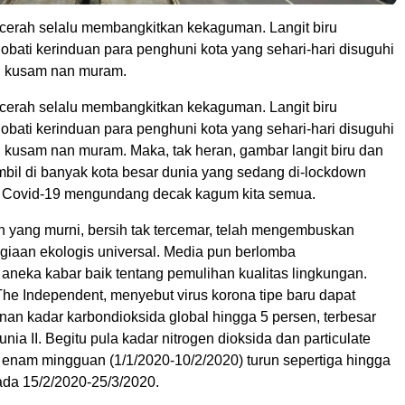
n cerah selalu membangkitkan kekaguman. Langit biru
bati kerinduan para penghuni kota yang sehari-hari disuguhi
ng kusam nan muram.
n cerah selalu membangkitkan kekaguman. Langit biru
bati kerinduan para penghuni kota yang sehari-hari disuguhi
ng kusam nan muram. Maka, tak heran, gambar langit biru dan
mbil di banyak kota besar dunia yang sedang di-lockdown
i Covid-19 mengundang decak kagum kita semua.
n yang murni, bersih tak tercemar, telah mengembuskan
giaan ekologis universal. Media pun berlomba
neka kabar baik tentang pemulihan kualitas lingkungan.
The Independent, menyebut virus korona tipe baru dapat
an kadar karbondioksida global hingga 5 persen, terbesar
nia II. Begitu pula kadar nitrogen dioksida dan particulate
r enam mingguan (1/1/2020-10/2/2020) turun sepertiga hingga
da 15/2/2020-25/3/2020.