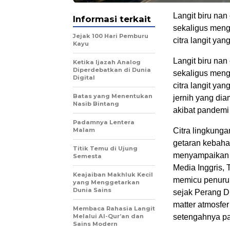
Langit biru na
Informasi terkait
sekaligus mengo
Jejak 100 Hari Pemburu
citra langit ya
Kayu
Langit biru na
Ketika Ijazah Analog
Diperdebatkan di Dunia
sekaligus mengo
Digital
citra langit ya
Batas yang Menentukan
jernih yang dia
Nasib Bintang
akibat pandem
Padamnya Lentera
Malam
Citra lingkunga
getaran kebaha
Titik Temu di Ujung
menyampaikan a
Semesta
Media Inggris, 
Keajaiban Makhluk Kecil
memicu penurun
yang Menggetarkan
Dunia Sains
sejak Perang Du
matter atmosfe
Membaca Rahasia Langit
Melalui Al-Qur’an dan
setengahnya pa
Sains Modern