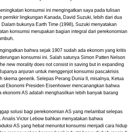
peningkatan konsumsi ini mengingatkan saya pada tulisan
m pemikir lingkungan Kanada, David Suzuki, lebih dari dua
. Dalam bukunya Earth Time (1998), Suzuki menyatakan
tan konsumsi merupakan bagian integral dari perekonomian
tumbuh.
ngingatkan bahwa sejak 1907 sudah ada ekonom yang kritis
derungan konsumsi ini. Salah satunya Simon Patten Nelson
The new morality does not consist in saving but in expanding
Rupanya anjuran untuk menggenjot konsumsi pascakrisis
skema generik. Selepas Perang Dunia II, misalnya, Ketua
at Ekonomi Presiden Eisenhower mencanangkan bahwa
na ekonomi AS adalah menghasilkan lebih banyak barang
gap solusi bagi perekonomian AS yang melambat selepas
I. Analis Victor Lebow bahkan menyatakan bahwa
uksi AS yang hebat menuntut konsumsi menjadi cara hidup