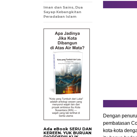
Iman dan Sains, Dua
Sayap Kebangkitan
Peradaban Islam
Dengan penurun
pembatasan Cov
Ada eBook SERU DAN
kota-kota deng
KEREEN. YUK BURUAN
DIORDER!!! KLIK