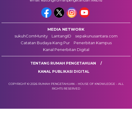
email: editor@rumahpengetahuan.web.id
MEDIA NETWORK
sukuhComMunity
LantangID
sepakunusantara.com
Catatan Budaya Kang Pur
Penerbitan Kampus
Kanal Penerbitan Digital
TENTANG RUMAH PENGETAHUAN
KANAL PUBLIKASI DIGITAL
COPYRIGHT © 2026 RUMAH PENGETAHUAN – HOUSE OF KNOWLEDGE - ALL
RIGHTS RESERVED