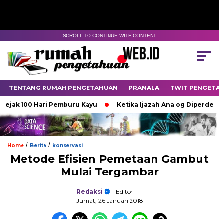
SCROLL TO CONTINUE WITH CONTENT
TENTANG RUMAH PENGETAHUAN
PRANALA
TWIT PENGET
 100 Hari Pemburu Kayu
Ketika Ijazah Analog Diperdebatkan d
/
/
Home
Berita
konservasi
Metode Efisien Pemetaan Gambut
Mulai Tergambar
Redaksi
- Editor
Jumat, 26 Januari 2018