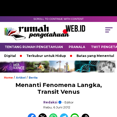
SCROLL TO CONTINUE WITH CONTENT
TENTANG RUMAH PENGETAHUAN
PRANALA
TWIT PENGET
tal
Terkubur untuk Hidup
Batas yang Menentukan Nasi
/
/
Home
Artikel
Berita
Menanti Fenomena Langka,
Transit Venus
Redaksi
- Editor
Rabu, 6 Juni 2012