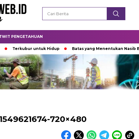
TWIT PENGETAHUAN
Terkubur untuk Hidup
Batas yang Menentukan Nasib Binta
1549621674-720×480