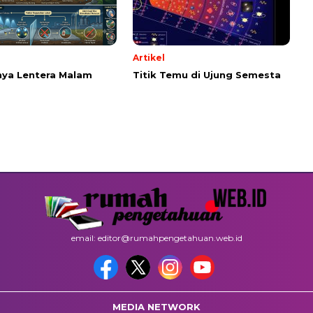
Artikel
ya Lentera Malam
Titik Temu di Ujung Semesta
email: editor@rumahpengetahuan.web.id
MEDIA NETWORK