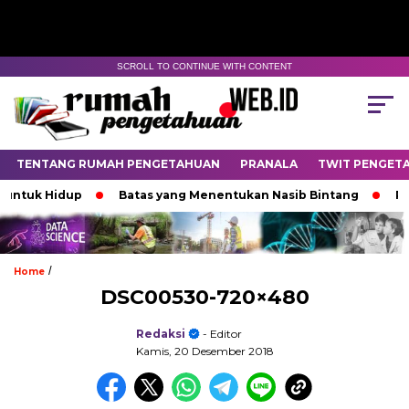
SCROLL TO CONTINUE WITH CONTENT
TENTANG RUMAH PENGETAHUAN
PRANALA
TWIT PENGET
ntuk Hidup
Batas yang Menentukan Nasib Bintang
Pad
/
Home
DSC00530-720×480
Redaksi
- Editor
Kamis, 20 Desember 2018