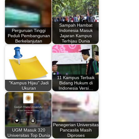
Sampah Hambat
Perguruan Tinggi
Indonesia Masuk
Peduli Pembangunan
Jajaran Kampus
Berkelanjutan
Terhijau Dunia
11 Kampus Terbaik
"Kampus Hijau" Jadi
Bidang Hukum di
Ukuran
Indonesia Versi…
Penegerian Universitas
UGM Masuk 320
Pancasila Masih
Universitas Top Dunia
Diproses