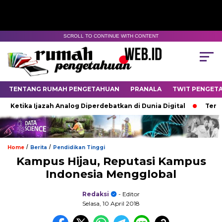
SCROLL TO CONTINUE WITH CONTENT
TENTANG RUMAH PENGETAHUAN
PRANALA
TWIT PENGET
Ketika Ijazah Analog Diperdebatkan di Dunia Digital
Terkubu
/
/
Home
Berita
Pendidikan Tinggi
Kampus Hijau, Reputasi Kampus
Indonesia Mengglobal
Redaksi
- Editor
Selasa, 10 April 2018