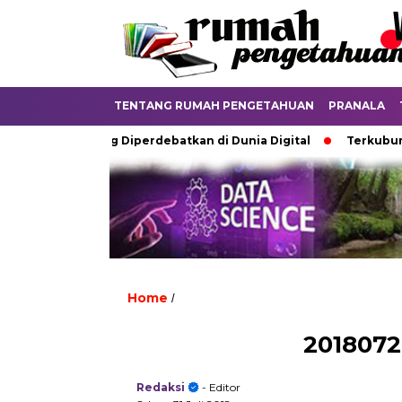
TENTANG RUMAH PENGETAHUAN
PRANALA
a Ijazah Analog Diperdebatkan di Dunia Digital
Terkubur unt
Home
/
2018072
Redaksi
- Editor