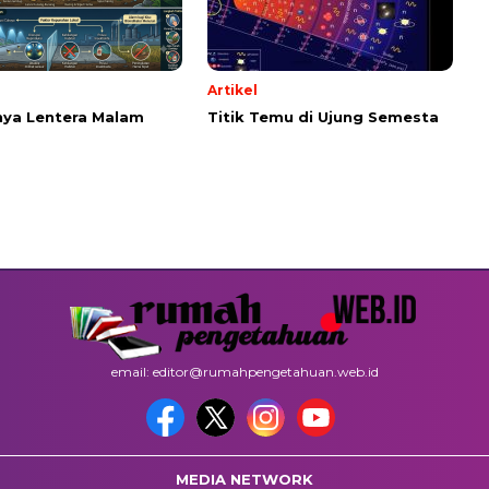
Artikel
ya Lentera Malam
Titik Temu di Ujung Semesta
email: editor@rumahpengetahuan.web.id
MEDIA NETWORK