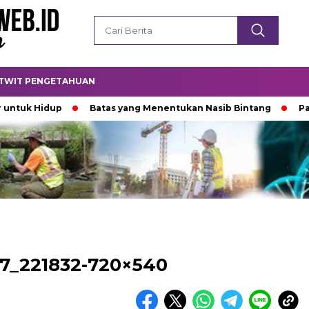
TWIT PENGETAHUAN
uk Hidup
Batas yang Menentukan Nasib Bintang
Padam
7_221832-720×540