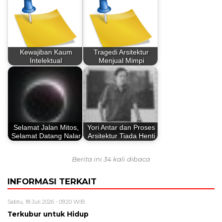
Kewajiban Kaum
Tragedi Arsitektur
Intelektual
Menjual Mimpi
Selamat Jalan Mitos,
Yori Antar dan Proses
Selamat Datang Nalar
Arsitektur Tiada Henti
Berita ini 34 kali dibaca
INFORMASI TERKAIT
Sabtu, 18 Juli 2026 - 09:20 WIB
Terkubur untuk Hidup