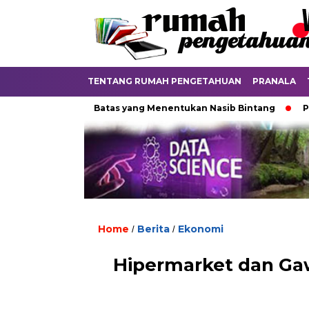
TENTANG RUMAH PENGETAHUAN
PRANALA
Hidup
Batas yang Menentukan Nasib Bintang
Padamnya 
Home
Berita
Ekonomi
/
/
Hipermarket dan Gaw