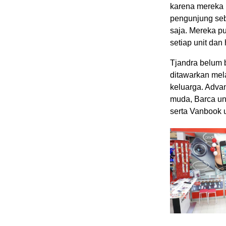
karena mereka p
pengunjung seba
saja. Mereka p
setiap unit dan
Tjandra belum 
ditawarkan mela
keluarga. Advan
muda, Barca un
serta Vanbook 