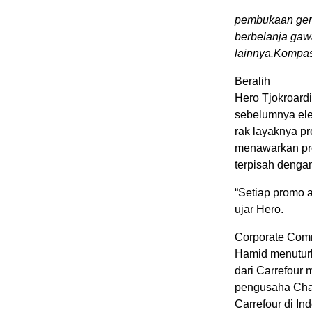
pembukaan gera
berbelanja gaw
lainnya.Kompas
Beralih
Hero Tjokroard
sebelumnya ele
rak layaknya pr
menawarkan pro
terpisah dengan
“Setiap promo 
ujar Hero.
Corporate Comm
Hamid menuturk
dari Carrefour
pengusaha Chai
Carrefour di I