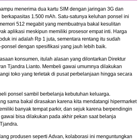
mampu menerima dua kartu SIM dengan jaringan 3G dan
i berkapasitas 1.500 mAh. Satu-satunya keluhan ponsel ini
memori 512 megabit yang membuatnya bakal kesulitan
k aplikasi meskipun memiliki prosesor empat inti. Harga
oduk ini adalah Rp 1 juta, sementara rentang itu sudah
-ponsel dengan spesifikasi yang jauh lebih baik.
saan konsumen, itulah alasan yang dilontarkan Direktur
an Tjandra Lianto. Membeli gawai umumnya dilakukan
ngi toko yang terletak di pusat perbelanjaan hingga secara
eli ponsel sambil berbelanja kebutuhan keluarga.
g sama bakal dirasakan karena kita mendatangi hipermarket
miliki banyak tempat parkir, dan sejuk karena berpendingin
 gawai bisa dilakukan pada akhir pekan saat belanja
 Tjandra.
dang produsen seperti Advan, kolaborasi ini menguntungkan