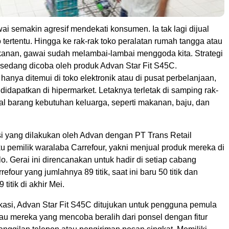
i semakin agresif mendekati konsumen. Ia tak lagi dijual
ko tertentu. Hingga ke rak-rak toko peralatan rumah tangga atau
anan, gawai sudah melambai-lambai menggoda kita. Strategi
i sedang dicoba oleh produk Advan Star Fit S45C.
 hanya ditemui di toko elektronik atau di pusat perbelanjaan,
a didapatkan di hipermarket. Letaknya terletak di samping rak-
al barang kebutuhan keluarga, seperti makanan, baju, dan
si yang dilakukan oleh Advan dengan PT Trans Retail
u pemilik waralaba Carrefour, yakni menjual produk mereka di
lo. Gerai ini direncanakan untuk hadir di setiap cabang
efour yang jumlahnya 89 titik, saat ini baru 50 titik dan
titik di akhir Mei.
fikasi, Advan Star Fit S45C ditujukan untuk pengguna pemula
tau mereka yang mencoba beralih dari ponsel dengan fitur