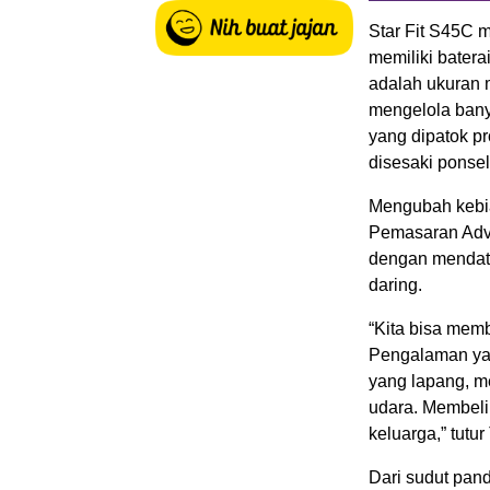
Star Fit S45C 
memiliki batera
adalah ukuran 
mengelola banya
yang dipatok pr
disesaki ponsel
Mengubah kebia
Pemasaran Adv
dengan mendata
daring.
“Kita bisa memb
Pengalaman yan
yang lapang, me
udara. Membeli
keluarga,” tutur
Dari sudut pan