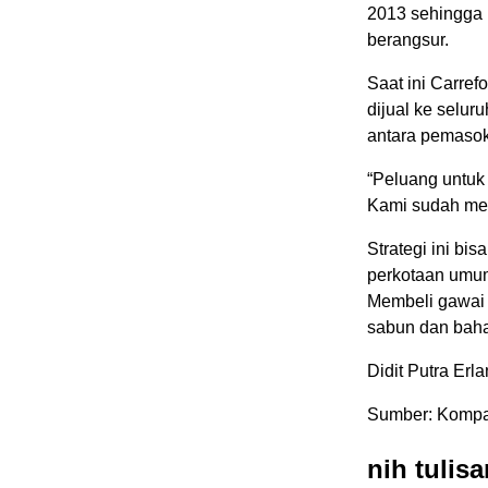
2013 sehingga 
berangsur.
Saat ini Carre
dijual ke selur
antara pemasok
“Peluang untuk 
Kami sudah men
Strategi ini bis
perkotaan umum
Membeli gawai 
sabun dan baha
Didit Putra Erl
Sumber: Kompas
nih tulis