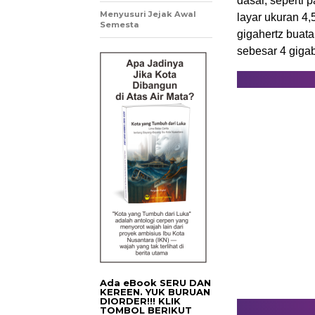
dasar, seperti 
Menyusuri Jejak Awal
layar ukuran 4,
Semesta
gigahertz buata
sebesar 4 gigab
Ada eBook SERU DAN
KEREEN. YUK BURUAN
DIORDER!!! KLIK
TOMBOL BERIKUT