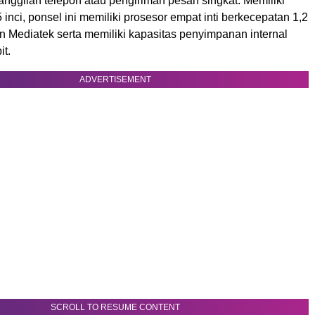
panggilan telepon atau pengiriman pesan singkat. Memiliki
5 inci, ponsel ini memiliki prosesor empat inti berkecepatan 1,2
n Mediatek serta memiliki kapasitas penyimpanan internal
it.
ADVERTISEMENT
SCROLL TO RESUME CONTENT