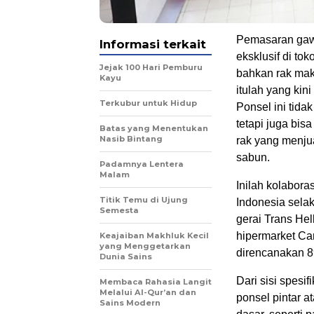
Pemasaran gawa
Informasi terkait
eksklusif di to
Jejak 100 Hari Pemburu
bahkan rak mak
Kayu
itulah yang kin
Terkubur untuk Hidup
Ponsel ini tidak
tetapi juga bis
Batas yang Menentukan
Nasib Bintang
rak yang menju
sabun.
Padamnya Lentera
Malam
Inilah kolabora
Titik Temu di Ujung
Indonesia selak
Semesta
gerai Trans Hel
hipermarket Carr
Keajaiban Makhluk Kecil
yang Menggetarkan
direncanakan 89 
Dunia Sains
Dari sisi spesi
Membaca Rahasia Langit
Melalui Al-Qur’an dan
ponsel pintar a
Sains Modern