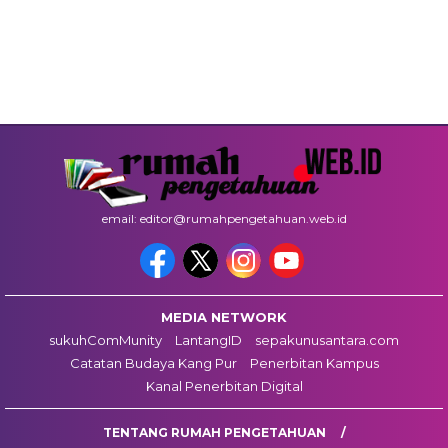
email: editor@rumahpengetahuan.web.id
MEDIA NETWORK
sukuhComMunity
LantangID
sepakunusantara.com
Catatan Budaya Kang Pur
Penerbitan Kampus
Kanal Penerbitan Digital
TENTANG RUMAH PENGETAHUAN