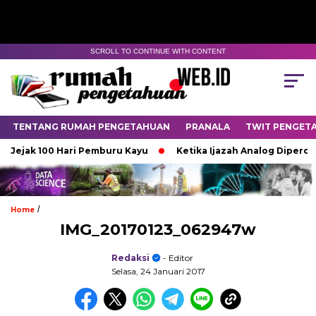
SCROLL TO CONTINUE WITH CONTENT
TENTANG RUMAH PENGETAHUAN
PRANALA
TWIT PENGET
Jejak 100 Hari Pemburu Kayu
Ketika Ijazah Analog Diperdebat
/
Home
IMG_20170123_062947w
Redaksi
- Editor
Selasa, 24 Januari 2017