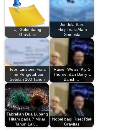
Jendela Baru
Uji Gelombang
Eksplorasi Alam
Gravitasi
Semesta
Teori Einstein; Piala
Rainer Weiss, Kip S
Ilmu Pengetahuan
Thorne, dan Barry C
Setelah 100 Tahun
Barish,…
Tabrakan Dua Lubang
Hitam pada 7 Miliar
Nobel bagi Riset Riak
Tahun Lalu…
Gravitasi