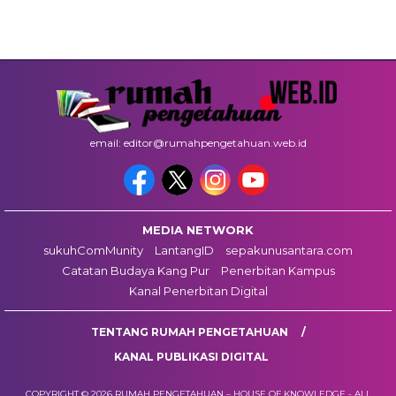
email: editor@rumahpengetahuan.web.id
MEDIA NETWORK
sukuhComMunity
LantangID
sepakunusantara.com
Catatan Budaya Kang Pur
Penerbitan Kampus
Kanal Penerbitan Digital
TENTANG RUMAH PENGETAHUAN
KANAL PUBLIKASI DIGITAL
COPYRIGHT © 2026 RUMAH PENGETAHUAN – HOUSE OF KNOWLEDGE - ALL