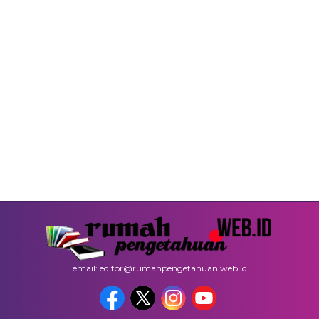
email: editor@rumahpengetahuan.web.id