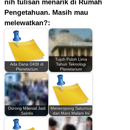
nih tulisan menarik di Rumah
Pengetahuan. Masih mau
melewatkan?:
Tujuh Puluh Lima
Ada Dana GKBI di
Tahun Teknologi
Planetarium
Planetarium
Dorong Milenial Jadi
Meneropong Saturnus
Saintis
dan Mars Malam Ini