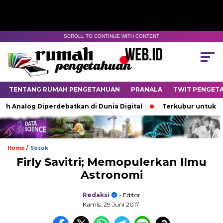
SCROLL TO CONTINUE WITH CONTENT
TENTANG RUMAH PENGETAHUAN
PRANALA
TWIT PENGET
nalog Diperdebatkan di Dunia Digital
Terkubur untuk Hidup
/
Home
Sosok
Firly Savitri; Memopulerkan Ilmu
Astronomi
Redaksi
- Editor
Kamis, 29 Juni 2017