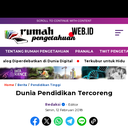
SCROLL TO CONTINUE WITH CONTENT
TENTANG RUMAH PENGETAHUAN
PRANALA
TWIT PENGET
og Diperdebatkan di Dunia Digital
Terkubur untuk Hidup
/
/
Home
Berita
Pendidikan Tinggi
Dunia Pendidikan Tercoreng
Redaksi
- Editor
Senin, 12 Februari 2018