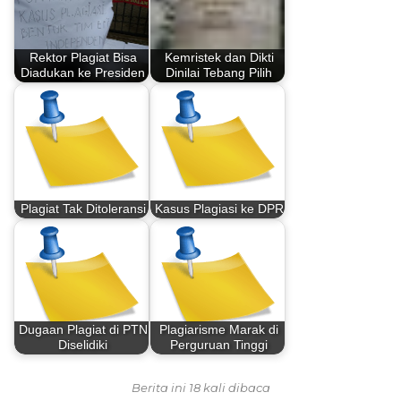
Rektor Plagiat Bisa
Kemristek dan Dikti
Diadukan ke Presiden
Dinilai Tebang Pilih
Plagiat Tak Ditoleransi
Kasus Plagiasi ke DPR
Dugaan Plagiat di PTN
Plagiarisme Marak di
Diselidiki
Perguruan Tinggi
Berita ini 18 kali dibaca