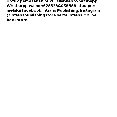
Untuk pemesanan buku, silahkan Whatshapp
WhatsApp
wa.me/6285284038688
atau pun
melalui
facebook Intrans Publishing
, Instagram
@intranspublishingstore
serta
Intrans Online
bookstore