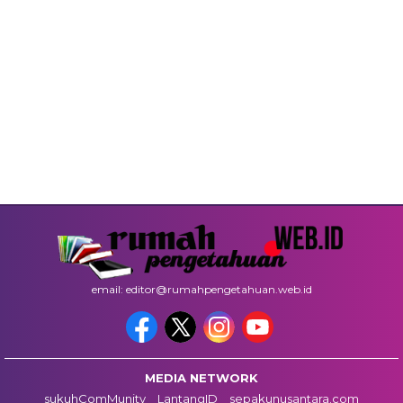
email: editor@rumahpengetahuan.web.id
MEDIA NETWORK
sukuhComMunity
LantangID
sepakunusantara.com