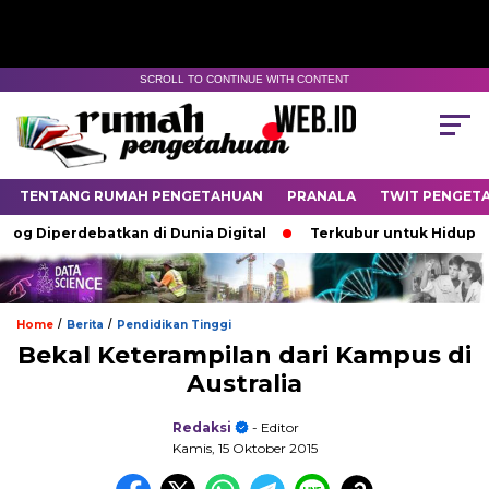
SCROLL TO CONTINUE WITH CONTENT
TENTANG RUMAH PENGETAHUAN
PRANALA
TWIT PENGET
iperdebatkan di Dunia Digital
Terkubur untuk Hidup
Ba
/
/
Home
Berita
Pendidikan Tinggi
Bekal Keterampilan dari Kampus di
Australia
Redaksi
- Editor
Kamis, 15 Oktober 2015