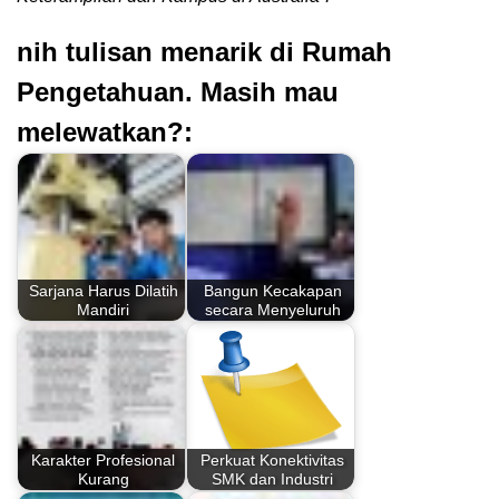
nih tulisan menarik di Rumah
Pengetahuan. Masih mau
melewatkan?:
Sarjana Harus Dilatih
Bangun Kecakapan
Mandiri
secara Menyeluruh
Karakter Profesional
Perkuat Konektivitas
Kurang
SMK dan Industri