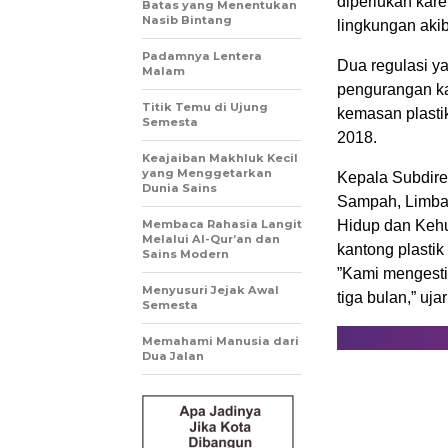
diperlukan kar
Batas yang Menentukan
Nasib Bintang
lingkungan akiba
Padamnya Lentera
Dua regulasi ya
Malam
pengurangan ka
Titik Temu di Ujung
kemasan plastik
Semesta
2018.
Keajaiban Makhluk Kecil
yang Menggetarkan
Kepala Subdire
Dunia Sains
Sampah, Limba
Membaca Rahasia Langit
Hidup dan Kehu
Melalui Al-Qur’an dan
kantong plastik
Sains Modern
”Kami mengesti
Menyusuri Jejak Awal
tiga bulan,” uja
Semesta
Memahami Manusia dari
Dua Jalan