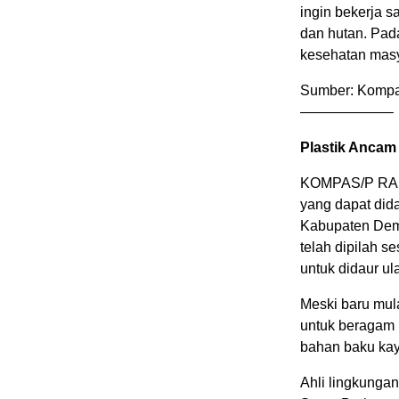
ingin bekerja 
dan hutan. Pad
kesehatan masy
Sumber: Kompa
——————–
Plastik Ancam
KOMPAS/P RAD
yang dapat did
Kabupaten Dema
telah dipilah s
untuk didaur ul
Meski baru mula
untuk beragam 
bahan baku kayu
Ahli lingkungan 