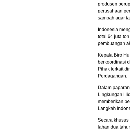
produsen berup
perusahaan pen
sampah agar ta
Indonesia mengh
total 64 juta t
pembuangan akhi
Kepala Biro H
berkoordinasi d
Pihak terkait 
Perdagangan.
Dalam paparan 
Lingkungan Hi
memberikan per
Langkah Indones
Secara khusus 
lahan dua tahu