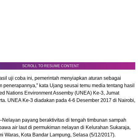
SCROLL TO RESUME CONTENT
sil uji coba ini, pemerintah menyiapkan aturan sebagai
 penerapannya,” kata Ujang seusai temu media tentang hasil
ed Nations Environment Assemby (UNEA) Ke-3, Jumat
karta. UNEA Ke-3 diadakan pada 4-6 Desember 2017 di Nairobi,
elayan payang beraktivitas di tengah timbunan sampah
rbawa air laut di permukiman nelayan di Kelurahan Sukaraja,
 Waras, Kota Bandar Lampung, Selasa (5/12/2017).