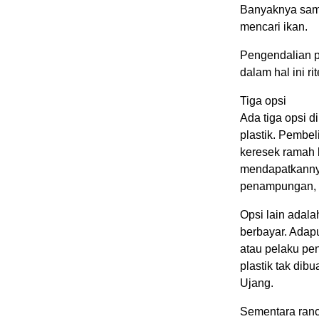
Banyaknya samp
mencari ikan.
Pengendalian p
dalam hal ini ri
Tiga opsi
Ada tiga opsi d
plastik. Pembe
keresek ramah 
mendapatkannya
penampungan, 
Opsi lain adala
berbayar. Ada
atau pelaku pe
plastik tak dib
Ujang.
Sementara ranc