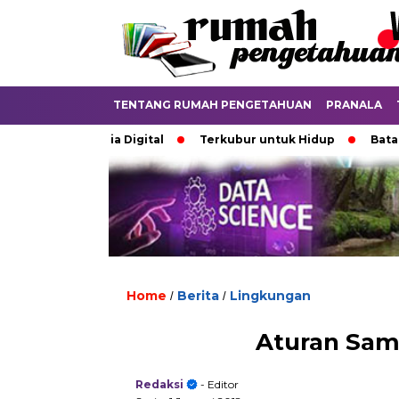
TENTANG RUMAH PENGETAHUAN
PRANALA
an di Dunia Digital
Terkubur untuk Hidup
Batas yang 
Home
Berita
Lingkungan
/
/
Aturan Sam
Redaksi
- Editor