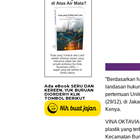
”Berdasarkan ha
Ada eBook SERU DAN
landasan hukum
KEREEN. YUK BURUAN
DIORDER!!! KLIK
pertemuan Unit
TOMBOL BERIKUT
(29/12), di Ja
Kenya.
VINA OKTAVIA–N
plastik yang te
Kecamatan Bumi