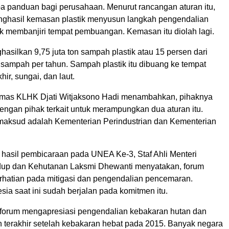
a panduan bagi perusahaan. Menurut rancangan aturan itu,
ghasil kemasan plastik menyusun langkah pengendalian
k membanjiri tempat pembuangan. Kemasan itu diolah lagi.
asilkan 9,75 juta ton sampah plastik atau 15 persen dari
on sampah per tahun. Sampah plastik itu dibuang ke tempat
r, sungai, dan laut.
umas KLHK Djati Witjaksono Hadi menambahkan, pihaknya
engan pihak terkait untuk merampungkan dua aturan itu.
dimaksud adalah Kementerian Perindustrian dan Kementerian
hasil pembicaraan pada UNEA Ke-3, Staf Ahli Menteri
dup dan Kehutanan Laksmi Dhewanti menyatakan, forum
hatian pada mitigasi dan pengendalian pencemaran.
ia saat ini sudah berjalan pada komitmen itu.
forum mengapresiasi pengendalian kebakaran hutan dan
n terakhir setelah kebakaran hebat pada 2015. Banyak negara