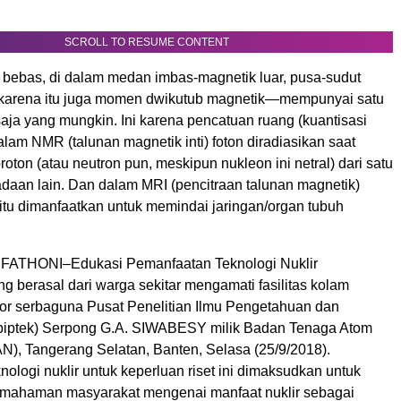
SCROLL TO RESUME CONTENT
n bebas, di dalam medan imbas-magnetik luar, pusa-sudut
karena itu juga momen dwikutub magnetik—mempunyai satu
 saja yang mungkin. Ini karena pencatuan ruang (kuantisasi
alam NMR (talunan magnetik inti) foton diradiasikan saat
 proton (atau neutron pun, meskipun nukleon ini netral) dari satu
daan lain. Dan dalam MRI (pencitraan talunan magnetik)
itu dimanfaatkan untuk memindai jaringan/organ tubuh
ATHONI–Edukasi Pemanfaatan Teknologi Nuklir
 berasal dari warga sekitar mengamati fasilitas kolam
tor serbaguna Pusat Penelitian Ilmu Pengetahuan dan
piptek) Serpong G.A. SIWABESY milik Badan Tenaga Atom
N), Tangerang Selatan, Banten, Selasa (25/9/2018).
ologi nuklir untuk keperluan riset ini dimaksudkan untuk
mahaman masyarakat mengenai manfaat nuklir sebagai