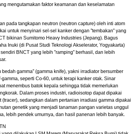
yang mengutamakan faktor keamanan dan keselamatan
n pada tangkapan neutron (neutron capture) oleh inti atom
akai untuk menyinari sel-sel kanker dengan ”tembakan” yang
CT bikinan Sumitomo Heavy Industries (Jepang). Bagus
aha Inuki (di Pusat Studi Teknologi Akselerator, Yogyakarta)
endiri BNCT yang lebih ”ramping” berhasil, dan lebih
sar.
u bedah gamma” (gamma knife), yakni irradiator bersumber
if-gamma, seperti Co-60, untuk terapi kanker otak. Sinar
at menembus batok kepala sehingga tidak memerlukan
korak. Dalam proses industri, radioisotop dapat dipakai
 (tracer), sedangkan dalam pertanian irradiasi gamma dipakai
mutan genetik yang menjadi tanaman pangan varietas unggul
a, lebih pendek umurnya, dan hasil panenan lebih banyak.
LTN
i yang dilakukan LSM Marem (Masyarakat Reksa Bumi) tidak