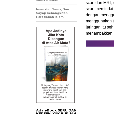
Sains Modern
scan dan MRI, 
scan memindai i
Iman dan Sains, Dua
Sayap Kebangkitan
dengan menggun
Peradaban Islam
menggunakan ta
jaringan itu se
menampakkan p
Ada eBook SERU DAN
KEREEN. YUK BURUAN