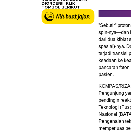
DIORDER!!! KLIK
TOMBOL BERIKUT
”Sebutir” proto
spin-nya—dan 
dari dua kiblat
spasial)-nya. D
terjadi transisi
keadaan ke kea
pancaran foton 
pasien.
KOMPAS/RIZA F
Pengunjung yang
pendingin reak
Teknologi (Pus
Nasional (BATA
Pengenalan tekn
memperluas pe