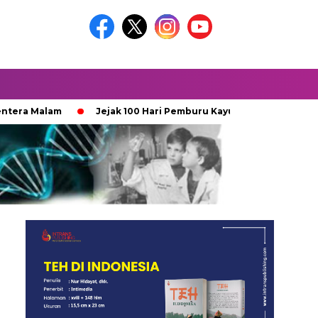
alam
Jejak 100 Hari Pemburu Kayu
Ketika Ijazah Analo