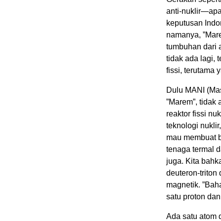
anti-nuklir—ap
keputusan Indon
namanya, ”Mare
tumbuhan dari a
tidak ada lagi,
fissi, terutama
Dulu MANI (Mas
”Marem”, tidak 
reaktor fissi n
teknologi nukli
mau membuat ba
tenaga termal da
juga. Kita bahk
deuteron-trito
magnetik. ”Baha
satu proton dan
Ada satu atom d