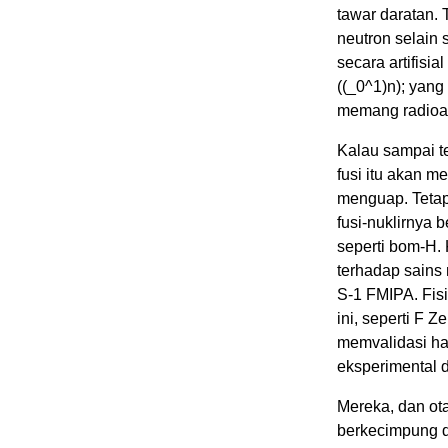
tawar daratan. T
neutron selain s
secara artifisi
((_0^1)n); yang
memang radioakt
Kalau sampai t
fusi itu akan m
menguap. Tetap
fusi-nuklirnya 
seperti bom-H. K
terhadap sains n
S-1 FMIPA. Fisi
ini, seperti F Z
memvalidasi ha
eksperimental da
Mereka, dan ota
berkecimpung d