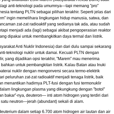
alagi anti-teknologi pada umumnya—tapi memang ”pro”
esia tentang PLTN sebagai pilihan terakhir. Seperti jelas dari
m” ingin memelihara lingkungan hidup manusia, satwa, dan
ncaman zat-zat radioaktif yang sedianya tak ada, atau sudah
 tetapi menjadi ada (lagi) sebagai akibat pengoperasian reaktor
 yang dipakai untuk membangkitkan daya termal dan listrik.
yarakat Anti Nuklir Indonesia) dan dari dulu sampai sekarang
anti-teknologi nuklir untuk damai. Kecuali PLTN dengan
uklir, yang dijadikan opsi terakhir, ”Marem” mau menerima
r, bahkan untuk pembangkitan listrik. Kalau Batan atau Inuki
terai nuklir dengan mengonversi secara termo-elektrik
ri peluruhan zat-zat radioaktif menjadi tenaga listrik, baik
an menantikan hadirnya PLT-fusi dengan fusi termonuklir
n dalam lingkungan plasma yang dikungkung dengan ”botol”
n bakar”-nya, deuteron— inti atom hidrogen yang terdiri dari
 satu neutron—jerah (abundant) sekali di alam.
euterium dalam setiap 6.700 atom hidrogen air lautan dan air