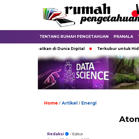
TENTANG RUMAH PENGETAHUAN
PRANALA
g Diperdebatkan di Dunia Digital
Terkubur untuk Hidup
Home
Artikel
Energi
/
/
Ato
Redaksi
- Editor