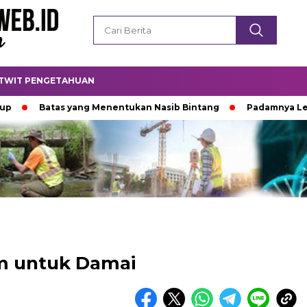
TWIT PENGETAHUAN
Batas yang Menentukan Nasib Bintang
Padamnya Lentera M
m untuk Damai