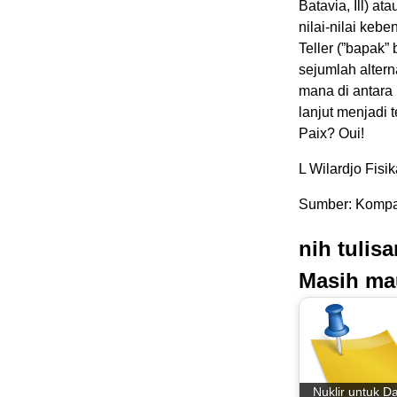
Batavia, Ill) a
nilai-nilai keb
Teller (”bapak
sejumlah alter
mana di antara 
lanjut menjadi
Paix? Oui!
L Wilardjo Fisi
Sumber: Kompa
nih tulis
Masih ma
Nuklir untuk D