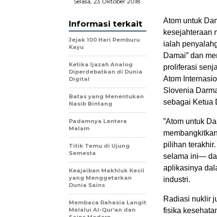
Selasa, 23 Oktober 2018
Atom untuk Dama
Informasi terkait
kesejahteraan 
Jejak 100 Hari Pemburu
ialah penyalah
Kayu
Damai” dan mena
Ketika Ijazah Analog
proliferasi sen
Diperdebatkan di Dunia
Atom Internasio
Digital
Slovenia Darm
Batas yang Menentukan
sebagai Ketua 
Nasib Bintang
”Atom untuk Da
Padamnya Lentera
Malam
membangkitkan 
pilihan terakhi
Titik Temu di Ujung
Semesta
selama ini— da
aplikasinya dal
Keajaiban Makhluk Kecil
yang Menggetarkan
industri.
Dunia Sains
Radiasi nuklir 
Membaca Rahasia Langit
Melalui Al-Qur’an dan
fisika kesehata