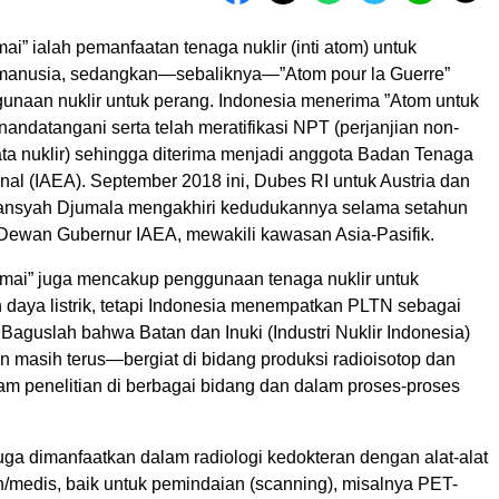
i” ialah pemanfaatan tenaga nuklir (inti atom) untuk
manusia, sedangkan—sebaliknya—”Atom pour la Guerre”
gunaan nuklir untuk perang. Indonesia menerima ”Atom untuk
ndatangani serta telah meratifikasi NPT (perjanjian non-
jata nuklir) sehingga diterima menjadi anggota Badan Tenaga
nal (IAEA). September 2018 ini, Dubes RI untuk Austria dan
ansyah Djumala mengakhiri kedudukannya selama setahun
Dewan Gubernur IAEA, mewakili kawasan Asia-Pasifik.
mai” juga mencakup penggunaan tenaga nuklir untuk
daya listrik, tetapi Indonesia menempatkan PLTN sebagai
r. Baguslah bahwa Batan dan Inuki (Industri Nuklir Indonesia)
n masih terus—bergiat di bidang produksi radioisotop dan
am penelitian di berbagai bidang dan dalam proses-proses
juga dimanfaatkan dalam radiologi kedokteran dengan alat-alat
n/medis, baik untuk pemindaian (scanning), misalnya PET-