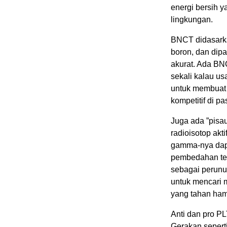
energi bersih 
lingkungan.
BNCT didasarka
boron, dan dip
akurat. Ada BN
sekali kalau us
untuk membuat s
kompetitif di pa
Juga ada ”pisa
radioisotop akt
gamma-nya dap
pembedahan teng
sebagai perunut
untuk mencari 
yang tahan ham
Anti dan pro P
Gerakan sepert