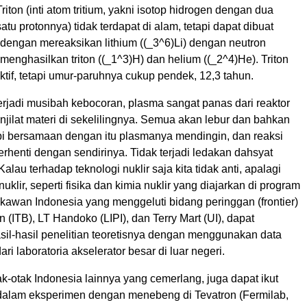
riton (inti atom tritium, yakni isotop hidrogen dengan dua
atu protonnya) tidak terdapat di alam, tetapi dapat dibuat
al dengan mereaksikan lithium ((_3^6)Li) dengan neutron
 menghasilkan triton ((_1^3)H) dan helium ((_2^4)He). Triton
if, tetapi umur-paruhnya cukup pendek, 12,3 tahun.
erjadi musibah kebocoran, plasma sangat panas dari reaktor
enjilat materi di sekelilingnya. Semua akan lebur dan bahkan
i bersamaan dengan itu plasmanya mendingin, dan reaksi
berhenti dengan sendirinya. Tidak terjadi ledakan dahsyat
alau terhadap teknologi nuklir saja kita tidak anti, apalagi
uklir, seperti fisika dan kimia nuklir yang diajarkan di program
kawan Indonesia yang menggeluti bidang peringgan (frontier)
en (ITB), LT Handoko (LIPI), dan Terry Mart (UI), dapat
sil-hasil penelitian teoretisnya dengan menggunakan data
ri laboratoria akselerator besar di luar negeri.
k-otak Indonesia lainnya yang cemerlang, juga dapat ikut
alam eksperimen dengan menebeng di Tevatron (Fermilab,