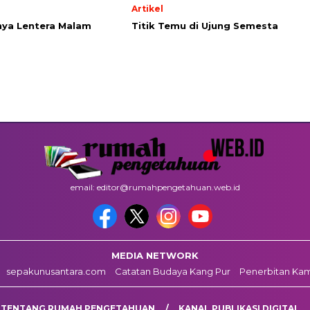
Artikel
ya Lentera Malam
Titik Temu di Ujung Semesta
email: editor@rumahpengetahuan.web.id
MEDIA NETWORK
sepakunusantara.com
Catatan Budaya Kang Pur
Penerbitan Ka
TENTANG RUMAH PENGETAHUAN
KANAL PUBLIKASI DIGITAL