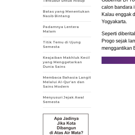
Terkubur untuk Hidup
calon bandara 
Batas yang Menentukan
Kalau enggak di
Nasib Bintang
Yogyakarta.
Padamnya Lentera
Malam
Seperti diberi
Progo sejak la
Titik Temu di Ujung
Semesta
menggantikan Ba
Keajaiban Makhluk Kecil
yang Menggetarkan
Dunia Sains
Membaca Rahasia Langit
Melalui Al-Qur’an dan
Sains Modern
Menyusuri Jejak Awal
Semesta