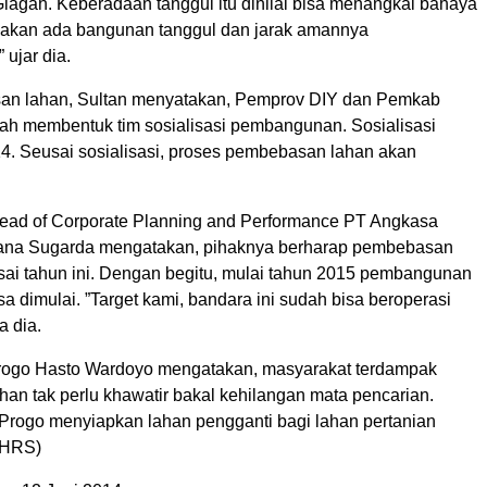
Glagah. Keberadaan tanggul itu dinilai bisa menangkal bahaya
i akan ada bangunan tanggul dan jarak amannya
 ujar dia.
an lahan, Sultan menyatakan, Pemprov DIY dan Pemkab
lah membentuk tim sosialisasi pembangunan. Sosialisasi
14. Seusai sosialisasi, proses pembebasan lahan akan
ad of Corporate Planning and Performance PT Angkasa
rana Sugarda mengatakan, pihaknya berharap pembebasan
esai tahun ini. Dengan begitu, mulai tahun 2015 pembangunan
isa dimulai. ”Target kami, bandara ini sudah bisa beroperasi
a dia.
rogo Hasto Wardoyo mengatakan, masyarakat terdampak
an tak perlu khawatir bakal kehilangan mata pencarian.
rogo menyiapkan lahan pengganti bagi lahan pertanian
 (HRS)