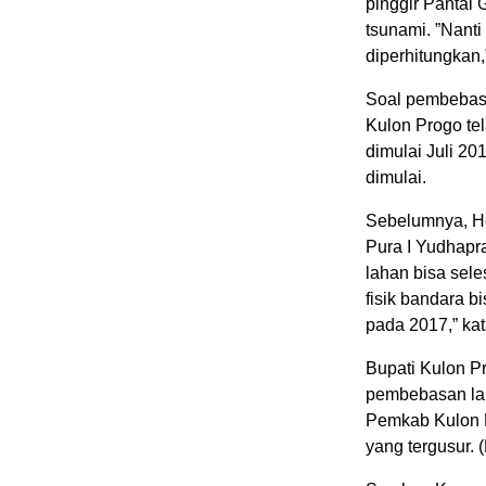
pinggir Pantai 
tsunami. ”Nant
diperhitungkan,”
Soal pembebas
Kulon Progo te
dimulai Juli 20
dimulai.
Sebelumnya, He
Pura I Yudhap
lahan bisa sel
fisik bandara b
pada 2017,” kat
Bupati Kulon P
pembebasan lah
Pemkab Kulon P
yang tergusur.