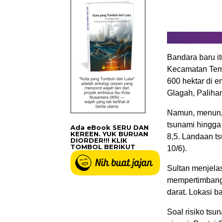
Bandara baru i
Kecamatan Temo
600 hektar di 
Glagah, Paliha
Namun, menurut 
tsunami hingga
Ada eBook SERU DAN
KEREEN. YUK BURUAN
8,5. Landaan t
DIORDER!!! KLIK
TOMBOL BERIKUT
10/6).
Sultan menjela
mempertimbangk
darat. Lokasi b
Soal risiko ts