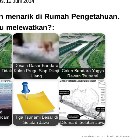
s, 12 Juni 2014
an menarik di Rumah Pengetahuan.
u melewatkan?:
Desain Dasar Bandara
 Tidak
Kulon Progo Siap Dikaji
Calon Bandara Yogya
Ulang
Rawan Tsunami
di
ancam
Tiga Tsunami Besar di
Selatan Jawa
Dilema di Selatan Jawa
Berita ini 36 kali dibaca