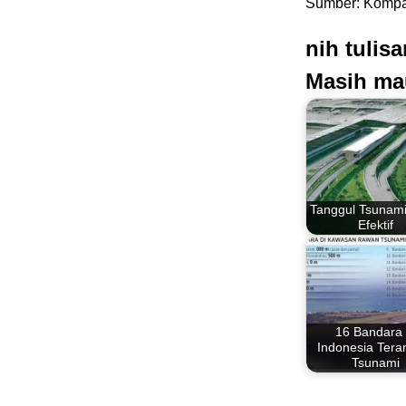
Sumber: Kompa
nih tulis
Masih ma
Tanggul Tsunami
Efektif
16 Bandara 
Indonesia Ter
Tsunami