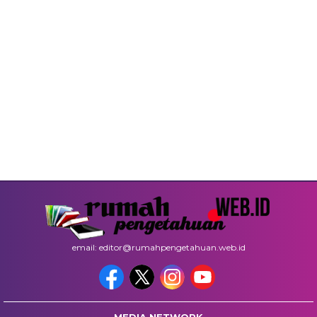
email: editor@rumahpengetahuan.web.id