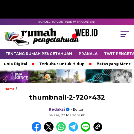
SCROLL TO CONTINUE WITH CONTENT
TENTANG RUMAH PENGETAHUAN
PRANALA
TWIT PENGET
nia Digital
Terkubur untuk Hidup
Batas yang Menentu
/
Home
thumbnail-2-720×432
Redaksi
- Editor
Selasa, 27 Maret 2018