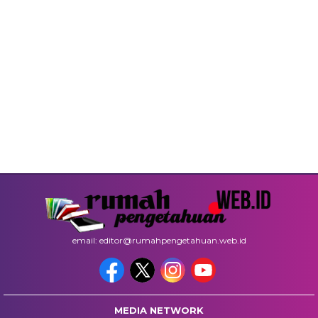
email: editor@rumahpengetahuan.web.id
MEDIA NETWORK