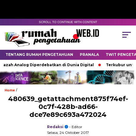
SCROLL TO CONTINUE WITH CONTENT
TENTANG RUMAH PENGETAHUAN
PRANALA
TWIT PENGET
jazah Analog Diperdebatkan di Dunia Digital
Terkubur untuk 
/
Home
480639_getattachment875f74ef-
0c7f-428b-ad66-
dce7e89c693a472024
Redaksi
- Editor
Selasa, 24 Oktober 2017