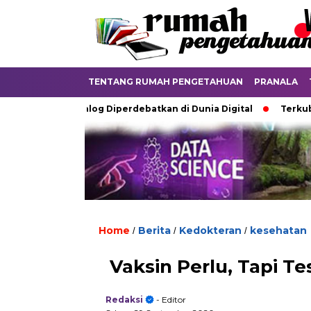
TENTANG RUMAH PENGETAHUAN
PRANALA
Ijazah Analog Diperdebatkan di Dunia Digital
Terkubur untu
Home
Berita
Kedokteran
kesehatan
/
/
/
Vaksin Perlu, Tapi Te
Redaksi
- Editor