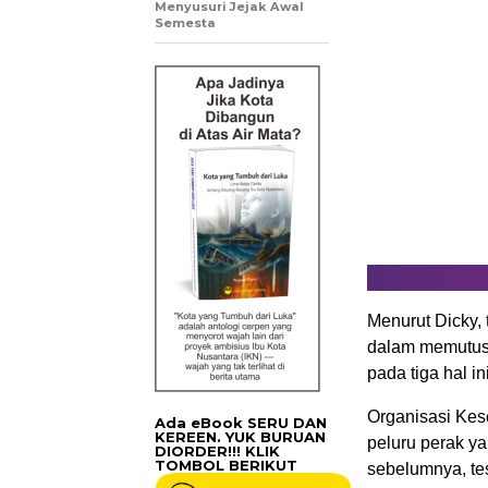
Menyusuri Jejak Awal
Semesta
Menurut Dicky, 
dalam memutus r
pada tiga hal i
Organisasi Kes
Ada eBook SERU DAN
KEREEN. YUK BURUAN
peluru perak y
DIORDER!!! KLIK
TOMBOL BERIKUT
sebelumnya, tes