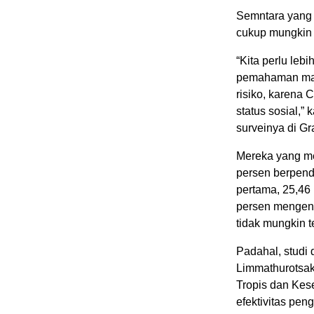
Semntara yang 
cukup mungkin t
“Kita perlu le
pemahaman masy
risiko, karena 
status sosial,
surveinya di 
Mereka yang me
persen berpend
pertama, 25,46
persen mengen
tidak mungkin t
Padahal, studi 
Limmathurotsak
Tropis dan Kes
efektivitas pen