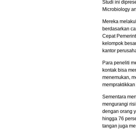
Studi ini dipre
Microbiology an
Mereka melakuk
berdasarkan ca
Cepat Pemerinta
kelompok besar 
kantor perusah
Para peneliti
kontak bisa men
menemukan, mer
mempraktikkan j
Sementara menj
mengurangi ris
dengan orang ya
hingga 76 perse
tangan juga men