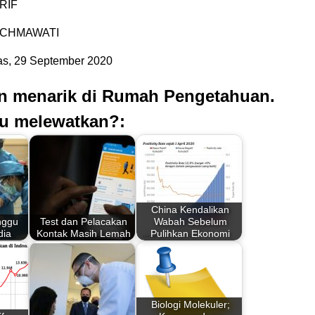
RIF
RACHMAWATI
s, 29 September 2020
an menarik di Rumah Pengetahuan.
u melewatkan?:
China Kendalikan
nggu
Test dan Pelacakan
Wabah Sebelum
dia
Kontak Masih Lemah
Pulihkan Ekonomi
Biologi Molekuler;