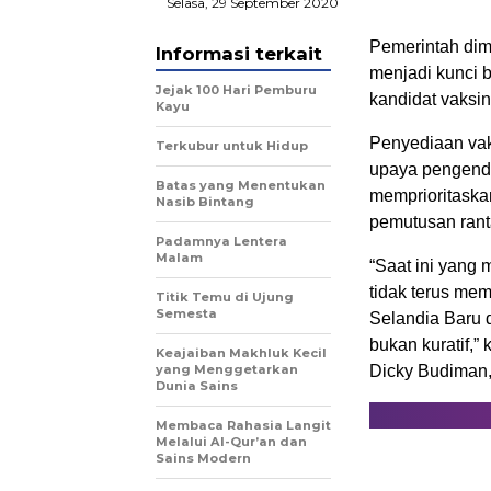
Selasa, 29 September 2020
Pemerintah dimi
Informasi terkait
menjadi kunci b
Jejak 100 Hari Pemburu
kandidat vaksin
Kayu
Penyediaan vak
Terkubur untuk Hidup
upaya pengenda
Batas yang Menentukan
memprioritaskan
Nasib Bintang
pemutusan rant
Padamnya Lentera
Malam
“Saat ini yang
tidak terus mem
Titik Temu di Ujung
Semesta
Selandia Baru 
bukan kuratif,” 
Keajaiban Makhluk Kecil
yang Menggetarkan
Dicky Budiman, 
Dunia Sains
Membaca Rahasia Langit
Melalui Al-Qur’an dan
Sains Modern