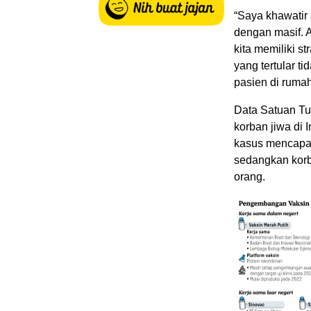
“Saya khawatir 
dengan masif. A
kita memiliki s
yang tertular 
pasien di rumah
Data Satuan T
korban jiwa di
kasus mencapai
sedangkan korb
orang.