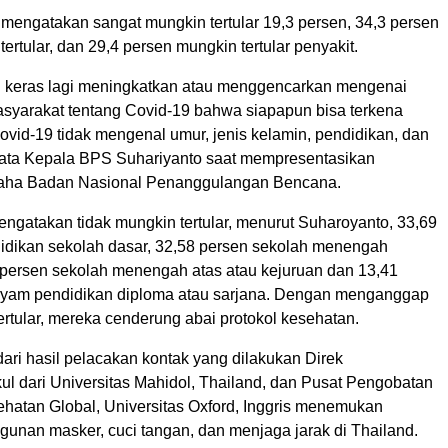
mengatakan sangat mungkin tertular 19,3 persen, 34,3 persen
ertular, dan 29,4 persen mungkin tertular penyakit.
bih keras lagi meningkatkan atau menggencarkan mengenai
arakat tentang Covid-19 bahwa siapapun bisa terkena
Covid-19 tidak mengenal umur, jenis kelamin, pendidikan, dan
” kata Kepala BPS Suhariyanto saat mempresentasikan
Graha Badan Nasional Penanggulangan Bencana.
ngatakan tidak mungkin tertular, menurut Suharoyanto, 33,69
idikan sekolah dasar, 32,58 persen sekolah menengah
 persen sekolah menengah atas atau kejuruan dan 13,41
yam pendidikan diploma atau sarjana. Dengan menganggap
ertular, mereka cenderung abai protokol kesehatan.
dari hasil pelacakan kontak yang dilakukan Direk
ul dari Universitas Mahidol, Thailand, dan Pusat Pengobatan
ehatan Global, Universitas Oxford, Inggris menemukan
ggunan masker, cuci tangan, dan menjaga jarak di Thailand.