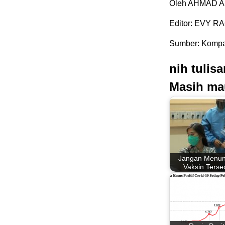
Oleh AHMAD A
Editor: EVY 
Sumber: Kompa
nih tulis
Masih ma
Jangan Menu
Vaksin Terse