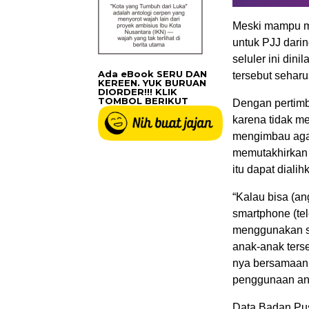
Meski mampu me
untuk PJJ dari
seluler ini dini
Ada eBook SERU DAN
tersebut sehar
KEREEN. YUK BURUAN
DIORDER!!! KLIK
TOMBOL BERIKUT
Dengan pertimb
karena tidak m
mengimbau aga
memutakhirkan 
itu dapat diali
“Kalau bisa (an
smartphone (te
menggunakan sa
anak-anak ters
nya bersamaan,
penggunaan angg
Data Badan Pus