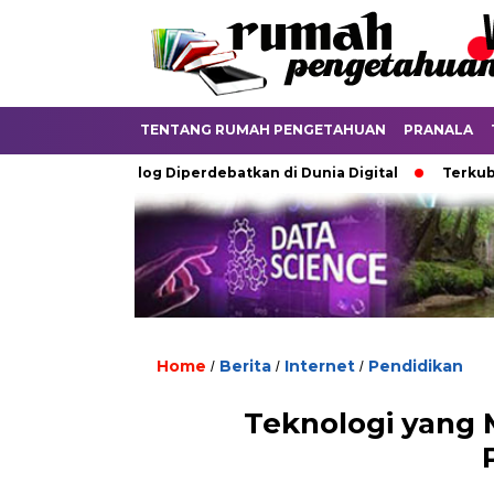
TENTANG RUMAH PENGETAHUAN
PRANALA
Ijazah Analog Diperdebatkan di Dunia Digital
Terkubur untu
Home
Berita
Internet
Pendidikan
/
/
/
Teknologi yang