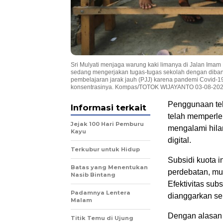
Sri Mulyati menjaga warung kaki limanya di Jalan Imam
sedang mengerjakan tugas-tugas sekolah dengan diban
pembelajaran jarak jauh (PJJ) karena pandemi Covid-19
konsentrasinya. Kompas/TOTOK WIJAYANTO 03-08-20
Penggunaan tek
Informasi terkait
telah memperle
Jejak 100 Hari Pemburu
mengalami hila
Kayu
digital.
Terkubur untuk Hidup
Subsidi kuota 
Batas yang Menentukan
perdebatan, mul
Nasib Bintang
Efektivitas sub
Padamnya Lentera
dianggarkan seb
Malam
Dengan alasan 
Titik Temu di Ujung