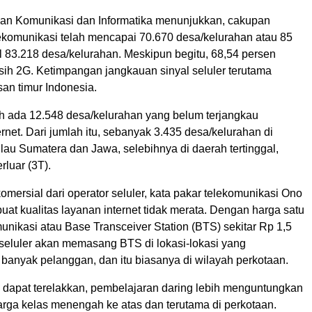
an Komunikasi dan Informatika menunjukkan, cakupan
elekomunikasi telah mencapai 70.670 desa/kelurahan atau 85
al 83.218 desa/kelurahan. Meskipun begitu, 68,54 persen
ih 2G. Ketimpangan jangkauan sinyal seluler terutama
asan timur Indonesia.
sih ada 12.548 desa/kelurahan yang belum terjangkau
ternet. Dari jumlah itu, sebanyak 3.435 desa/kelurahan di
lau Sumatera dan Jawa, selebihnya di daerah tertinggal,
rluar (3T).
mersial dari operator seluler, kata pakar telekomunikasi Ono
at kualitas layanan internet tidak merata. Dengan harga satu
nikasi atau Base Transceiver Station (BTS) sekitar Rp 1,5
r seluler akan memasang BTS di lokasi-lokasi yang
anyak pelanggan, dan itu biasanya di wilayah perkotaan.
k dapat terelakkan, pembelajaran daring lebih menguntungkan
arga kelas menengah ke atas dan terutama di perkotaan.