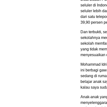
seluler di Indo
seluler lebih d
dari satu tele
39,90 persen p
Dan terbukti, s
sekolahnya men
sekolah memfasi
yang tidak memi
menyesuaikan d
Mohammad Idris
ini berbagi ga
sedang di rumah
belajar anak sa
kalau saya suda
Anak-anak yang
menyelenggarak