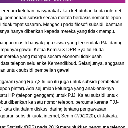
redam keluhan masyarakat akan kebutuhan kuota internet
ng, pemberian subsidi secara merata berbasis nomor telepon
lai tidak tepat sasaran. Mengacu pada filosofi subsidi, bantuan
usnya hanya diberikan kepada mereka yang tidak mampu.
angan masih banyak juga siswa yang terkendala PJJ daring
empunyai gawai, Ketua Komisi X DPR Syaiful Huda
r mereka yang mampu secara ekonomi tidak usah
data telepon seluler ke Kemendikbud. Selanjutnya, anggaran
hkan untuk subsidi pembelian gawai.
ggaran) yang Rp 7,2 triliun itu juga untuk subsidi pembelian
lepon pintar). Ada sejumlah keluarga yang anak-anaknya
tu HP (telepon genggam) untuk PJJ. Kalau subsidi untuk
ebut diberikan ke satu nomor telepon, percuma karena PJJ-
” kata dia dalam diskusi daring tentang pengawasan
aran subsidi kuota internet, Senin (7/9/2020), di Jakarta.
at Statistik (BPS) pada 2019 menunjukkan pengguna telepon