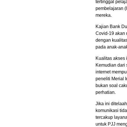
tertinggal pela
pembelajaran (l
mereka.
Kajian Bank Du
Covid-19 akan 
dengan kualita
pada anak-anak 
Kualitas akses 
Kemudian dari s
internet mempun
peneliti Merial 
bukan soal cak
perhatian.
Jika ini ditela
komunikasi ti
tercakup layan
untuk PJJ mengg