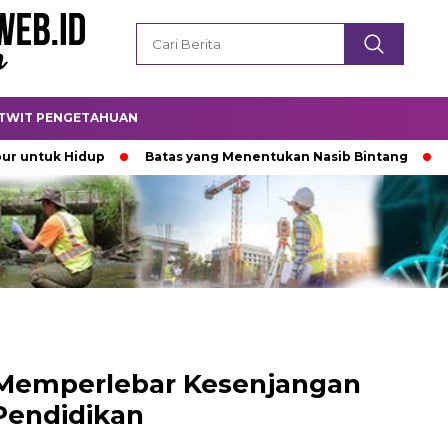
TWIT PENGETAHUAN
k Hidup
Batas yang Menentukan Nasib Bintang
Padamny
 Memperlebar Kesenjangan
Pendidikan