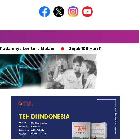
a Lentera Malam
Jejak 100 Hari Pemburu Kayu
Ketika 