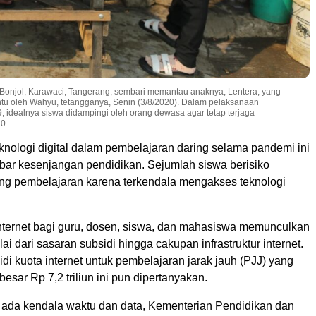
 Bonjol, Karawaci, Tangerang, sembari memantau anaknya, Lentera, yang
tu oleh Wahyu, tetangganya, Senin (3/8/2020). Dalam pelaksanaan
, idealnya siswa didampingi oleh orang dewasa agar tetap terjaga
20
nologi digital dalam pembelajaran daring selama pandemi ini
bar kesenjangan pendidikan. Sejumlah siswa berisiko
ng pembelajaran karena terkendala mengakses teknologi
internet bagi guru, dosen, siswa, dan mahasiswa memunculkan
ai dari sasaran subsidi hingga cakupan infrastruktur internet.
sidi kuota internet untuk pembelajaran jarak jauh (PJJ) yang
esar Rp 7,2 triliun ini pun dipertanyakan.
ada kendala waktu dan data, Kementerian Pendidikan dan