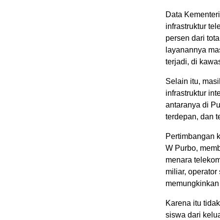
Data Kementeri
infrastruktur t
persen dari tot
layanannya mas
terjadi, di kaw
Selain itu, ma
infrastruktur in
antaranya di Pu
terdepan, dan te
Pertimbangan ko
W Purbo, membu
menara telekomu
miliar, operato
memungkinkan b
Karena itu tida
siswa dari kelu