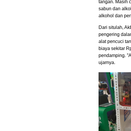
tangan. Masih 
sabun dan alkoh
alkohol dan pe
Dari situlah, A
pengering dalam
alat pencuci t
biaya sekitar R
pendamping. ”A
ujarnya.