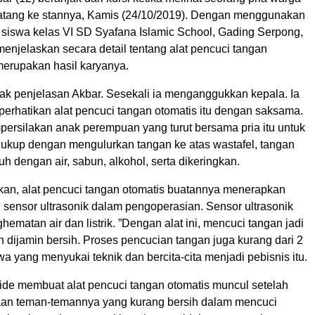
atang ke stannya, Kamis (24/10/2019). Dengan menggunakan
, siswa kelas VI SD Syafana Islamic School, Gading Serpong,
menjelaskan secara detail tentang alat pencuci tangan
merupakan hasil karyanya.
mak penjelasan Akbar. Sesekali ia menganggukkan kepala. Ia
rhatikan alat pencuci tangan otomatis itu dengan saksama.
ersilakan anak perempuan yang turut bersama pria itu untuk
kup dengan mengulurkan tangan ke atas wastafel, tangan
h dengan air, sabun, alkohol, serta dikeringkan.
an, alat pencuci tangan otomatis buatannya menerapkan
al sensor ultrasonik dalam pengoperasian. Sensor ultrasonik
matan air dan listrik. ”Dengan alat ini, mencuci tangan jadi
an dijamin bersih. Proses pencucian tangan juga kurang dari 2
swa yang menyukai teknik dan bercita-cita menjadi pebisnis itu.
 ide membuat alat pencuci tangan otomatis muncul setelah
aan teman-temannya yang kurang bersih dalam mencuci