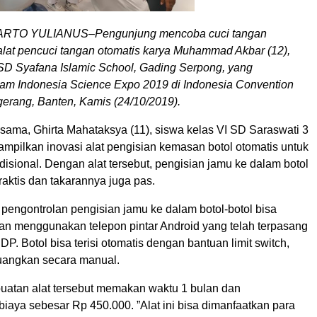
TO YULIANUS–Pengunjung mencoba cuci tangan
at pencuci tangan otomatis karya Muhammad Akbar (12),
 SD Syafana Islamic School, Gading Serpong, yang
am Indonesia Science Expo 2019 di Indonesia Convention
gerang, Banten, Kamis (24/10/2019).
sama, Ghirta Mahataksya (11), siswa kelas VI SD Saraswati 3
mpilkan inovasi alat pengisian kemasan botol otomatis untuk
disional. Dengan alat tersebut, pengisian jamu ke dalam botol
raktis dan takarannya juga pas.
 pengontrolan pengisian jamu ke dalam botol-botol bisa
an menggunakan telepon pintar Android yang telah terpasang
DP. Botol bisa terisi otomatis dengan bantuan limit switch,
tuangkan secara manual.
uatan alat tersebut memakan waktu 1 bulan dan
iaya sebesar Rp 450.000. ”Alat ini bisa dimanfaatkan para