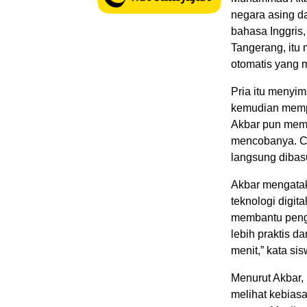
negara asing d
bahasa Inggris
Tangerang, itu 
otomatis yang 
Pria itu menyi
kemudian mempe
Akbar pun memp
mencobanya. Cu
langsung dibasu
Akbar mengatak
teknologi digit
membantu penghe
lebih praktis d
menit,” kata si
Menurut Akbar,
melihat kebias