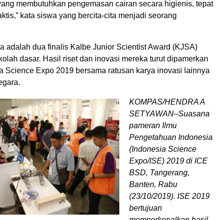
ng membutuhkan pengemasan cairan secara higienis, tepat
aktis,” kata siswa yang bercita-cita menjadi seorang
a adalah dua finalis Kalbe Junior Scientist Award (KJSA)
kolah dasar. Hasil riset dan inovasi mereka turut dipamerkan
a Science Expo 2019 bersama ratusan karya inovasi lainnya
egara.
KOMPAS/HENDRA A
SETYAWAN–Suasana
pameran Ilmu
Pengetahuan Indonesia
(Indonesia Science
Expo/ISE) 2019 di ICE
BSD, Tangerang,
Banten, Rabu
(23/10/2019). ISE 2019
bertujuan
memperkenalkan hasil-