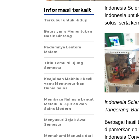
Indonesia Scie
Informasi terkait
Indonesia untu
Terkubur untuk Hidup
solusi serta k
Batas yang Menentukan
Nasib Bintang
Padamnya Lentera
Malam
Titik Temu di Ujung
Semesta
Keajaiban Makhluk Kecil
yang Menggetarkan
Dunia Sains
Membaca Rahasia Langit
Indonesia Scie
Melalui Al-Qur’an dan
Sains Modern
Tangerang, Ban
Menyusuri Jejak Awal
Berbagai hasil
Semesta
dipamerkan dal
Memahami Manusia dari
Indonesia Conve