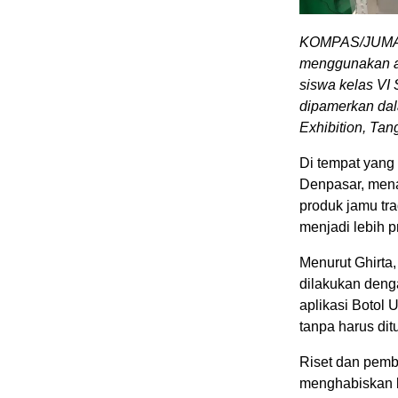
KOMPAS/JUMAR
menggunakan al
siswa kelas VI
dipamerkan dal
Exhibition, Tan
Di tempat yang 
Denpasar, mena
produk jamu tra
menjadi lebih p
Menurut Ghirta,
dilakukan deng
aplikasi Botol U
tanpa harus di
Riset dan pemb
menghabiskan b