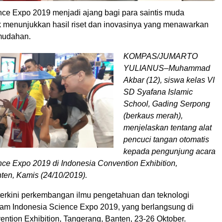
nce Expo 2019 menjadi ajang bagi para saintis muda
k menunjukkan hasil riset dan inovasinya yang menawarkan
emudahan.
KOMPAS/JUMARTO
YULIANUS–Muhammad
Akbar (12), siswa kelas VI
SD Syafana Islamic
School, Gading Serpong
(berkaus merah),
menjelaskan tentang alat
pencuci tangan otomatis
kepada pengunjung acara
nce Expo 2019 di Indonesia Convention Exhibition,
ten, Kamis (24/10/2019).
 terkini perkembangan ilmu pengetahuan dan teknologi
am Indonesia Science Expo 2019, yang berlangsung di
ntion Exhibition, Tangerang, Banten, 23-26 Oktober.