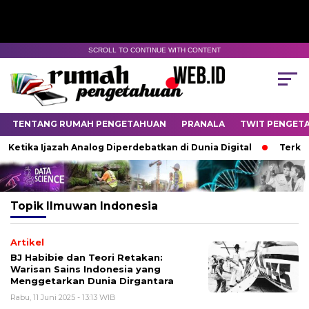
SCROLL TO CONTINUE WITH CONTENT
TENTANG RUMAH PENGETAHUAN
PRANALA
TWIT PENGET
Ketika Ijazah Analog Diperdebatkan di Dunia Digital
Terkubu
Topik
Ilmuwan Indonesia
Artikel
BJ Habibie dan Teori Retakan:
Warisan Sains Indonesia yang
Menggetarkan Dunia Dirgantara
Rabu, 11 Juni 2025 - 13:13 WIB