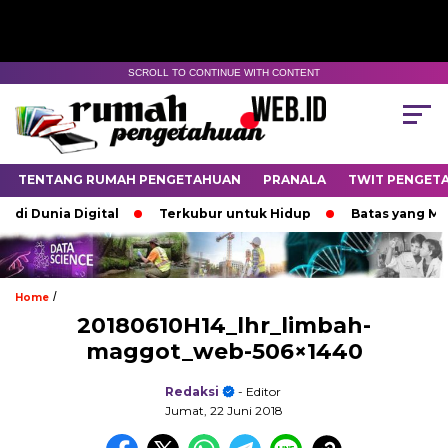
SCROLL TO CONTINUE WITH CONTENT
TENTANG RUMAH PENGETAHUAN
PRANALA
TWIT PENGET
i Dunia Digital
Terkubur untuk Hidup
Batas yang Men
/
Home
20180610H14_lhr_limbah-
maggot_web-506×1440
Redaksi
- Editor
Jumat, 22 Juni 2018