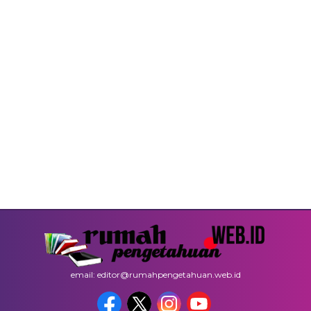
email: editor@rumahpengetahuan.web.id