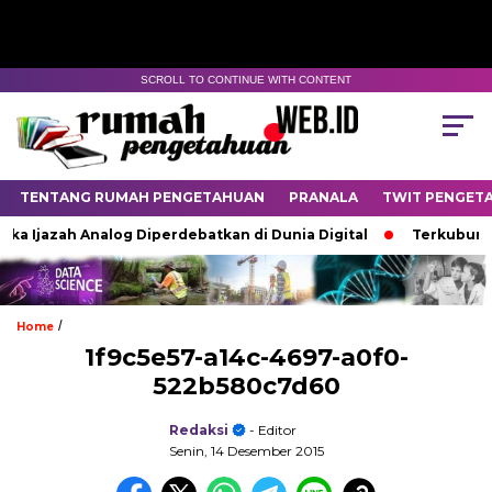
SCROLL TO CONTINUE WITH CONTENT
TENTANG RUMAH PENGETAHUAN
PRANALA
TWIT PENGET
ka Ijazah Analog Diperdebatkan di Dunia Digital
Terkubur un
/
Home
1f9c5e57-a14c-4697-a0f0-
522b580c7d60
Redaksi
- Editor
Senin, 14 Desember 2015