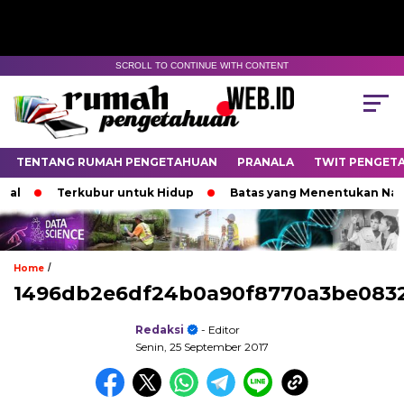
SCROLL TO CONTINUE WITH CONTENT
TENTANG RUMAH PENGETAHUAN
PRANALA
TWIT PENGET
l
Terkubur untuk Hidup
Batas yang Menentukan Nasib 
/
Home
1496db2e6df24b0a90f8770a3be083
Redaksi
- Editor
Senin, 25 September 2017