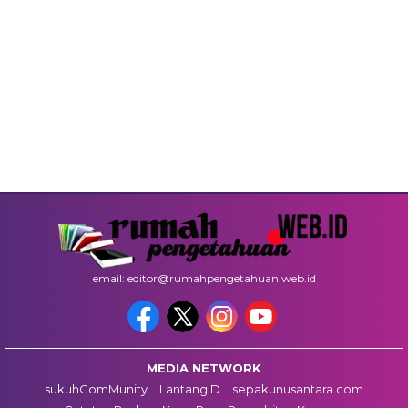
email: editor@rumahpengetahuan.web.id
MEDIA NETWORK
sukuhComMunity
LantangID
sepakunusantara.com