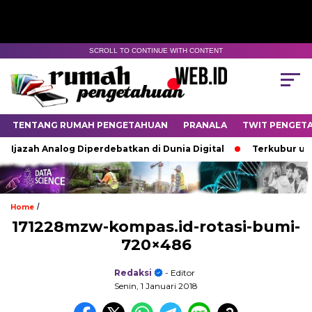
SCROLL TO CONTINUE WITH CONTENT
TENTANG RUMAH PENGETAHUAN
PRANALA
TWIT PENGET
 Ijazah Analog Diperdebatkan di Dunia Digital
Terkubur untu
/
Home
171228mzw-kompas.id-rotasi-bumi-
720×486
Redaksi
- Editor
Senin, 1 Januari 2018