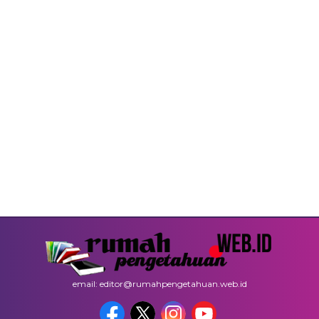
email: editor@rumahpengetahuan.web.id