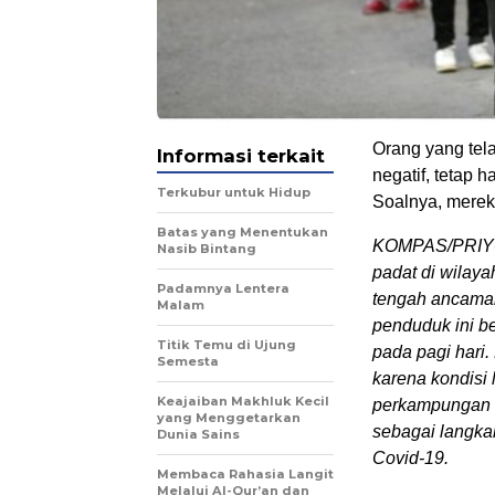
Orang yang tela
Informasi terkait
negatif, tetap 
Terkubur untuk Hidup
Soalnya, mereka
Batas yang Menentukan
KOMPAS/PRIYO
Nasib Bintang
padat di wilaya
Padamnya Lentera
tengah ancaman
Malam
penduduk ini b
Titik Temu di Ujung
pada pagi hari.
Semesta
karena kondisi 
Keajaiban Makhluk Kecil
perkampungan t
yang Menggetarkan
sebagai langkah
Dunia Sains
Covid-19.
Membaca Rahasia Langit
Melalui Al-Qur’an dan