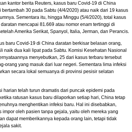
kan kantor berita Reuters, kasus baru Covid-19 di China
 bertambah 30 pada Sabtu (4/4/2020) atau naik dari 19 kasus
umnya. Sementara itu, hingga Minggu (5/4/2020), total kasus
a daratan mencapai 81.669 atau nomor enam tertinggi di
setelah Amerika Serikat, Spanyol, Italia, Jerman, dan Perancis.
us baru Covid-19 di China daratan berkisar belasan orang,
i naik dua kali lipat pada Sabtu. Komisi Kesehatan Nasional
ernyataannya menyebutkan, 25 dari kasus terbaru tersebut
g-orang yang masuk dari luar negeri. Sementara lima infeksi
arkan secara lokal semuanya di provinsi pesisir selatan
i harian telah turun dramatis dari puncak epidemi pada
ketika ratusan kasus baru dilaporkan setiap hari, China tetap
enuhnya menghentikan infeksi baru. Hal ini disebabkan,
s impor oleh pasien tanpa gejala, yaitu oleh mereka yang
dan dapat memberikannya kepada orang lain, tetapi tidak
ala sakit.