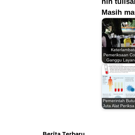
nih tulis
Masih ma
Keterlambat
Pemeriksaan Co
Ganggu Laya
Pemerintah Butu
Juta Alat Periks
Berita Terbaru