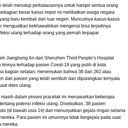
ni telah menutup perbatasannya untuk hampir semua orang
sebagian besar kasus impor ini melibatkan warga negara
yang baru kembali dari luar negeri. Munculnya kasus-kasus
ini menguatkan kekhawatirkan mengenai bisa terjadinya
infeksi ulang terhadap orang yang pernah terpapar
leh Jianghong An dari Shenzhen Third People’s Hospital
 timnya terhadap pasien Covid-19 yang pulih di kota
a bagian selatan, menemukan bahwa 38 dari 262 atau
en dari pasien yang telah sembuh dan dipulangkan ternyata
saat dites ulang.
g masih dalam proses pracetak ini menawarkan beberapa
ntang potensi infeksi ulang. Disebutkan, 38 pasien
a (di bawah usia 14) dan menunjukkan gejala ringan selama
 mereka. Para pasien ini umumnya tidak bergejala pada saat
ua mereka.