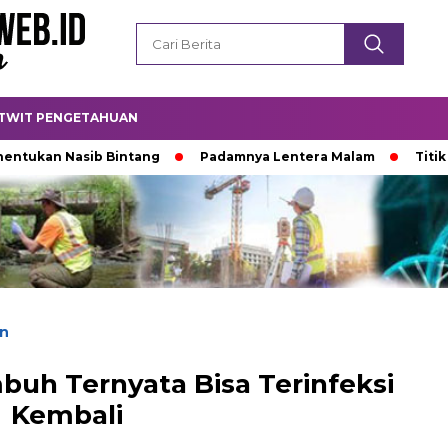
TWIT PENGETAHUAN
asib Bintang
Padamnya Lentera Malam
Titik Temu di 
n
buh Ternyata Bisa Terinfeksi
Kembali