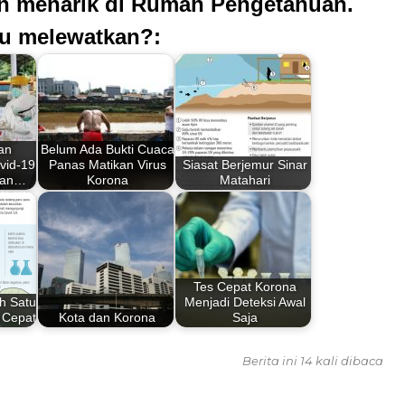
an menarik di Rumah Pengetahuan.
u melewatkan?:
an
Belum Ada Bukti Cuaca
vid-19
Panas Matikan Virus
Siasat Berjemur Sinar
nan…
Korona
Matahari
Tes Cepat Korona
h Satu
Menjadi Deteksi Awal
a Cepat
Kota dan Korona
Saja
Berita ini 14 kali dibaca