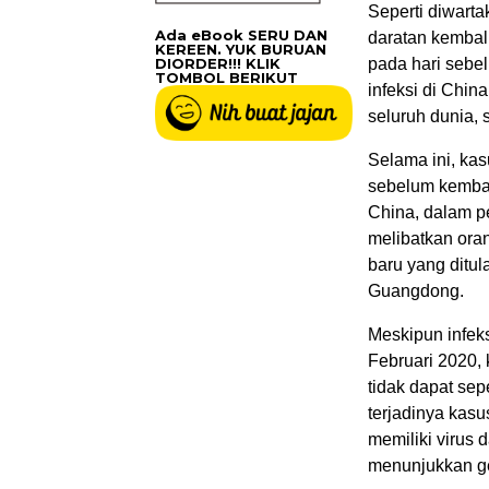
Seperti diwarta
Ada eBook SERU DAN
daratan kembali
KEREEN. YUK BURUAN
DIORDER!!! KLIK
pada hari sebel
TOMBOL BERIKUT
infeksi di Chin
seluruh dunia, 
Selama ini, kas
sebelum kembal
China, dalam p
melibatkan oran
baru yang ditul
Guangdong.
Meskipun infeks
Februari 2020, 
tidak dapat sep
terjadinya kasu
memiliki virus 
menunjukkan gej