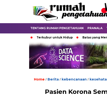
TENTANG RUMAH PENGETAHUAN
PRANALA
igital
Terkubur untuk Hidup
Batas yang Menentukan N
Home
Berita
kebencanaan
kesehata
/
/
/
Pasien Korona Sem