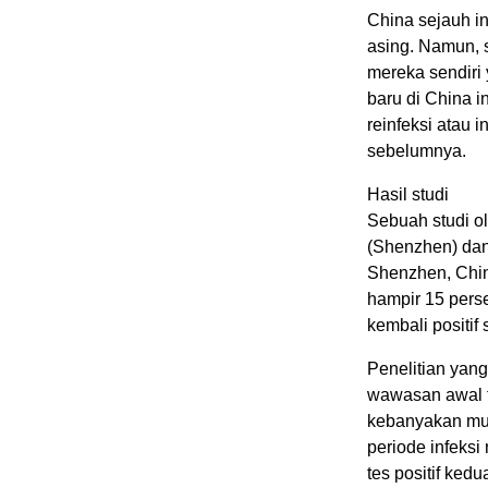
China sejauh i
asing. Namun, 
mereka sendiri 
baru di China 
reinfeksi atau 
sebelumnya.
Hasil studi
Sebuah studi o
(Shenzhen) dan
Shenzhen, Chin
hampir 15 pers
kembali positif 
Penelitian yan
wawasan awal te
kebanyakan mud
periode infeksi
tes positif ked