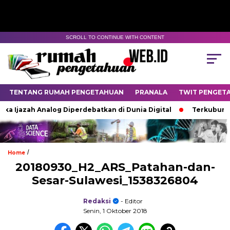
SCROLL TO CONTINUE WITH CONTENT
TENTANG RUMAH PENGETAHUAN
PRANALA
TWIT PENGET
ka Ijazah Analog Diperdebatkan di Dunia Digital
Terkubur un
/
Home
20180930_H2_ARS_Patahan-dan-
Sesar-Sulawesi_1538326804
Redaksi
- Editor
Senin, 1 Oktober 2018