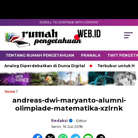
SCROLL TO CONTINUE WITH CONTENT
TENTANG RUMAH PENGETAHUAN
PRANALA
TWIT PENGET
 Analog Diperdebatkan di Dunia Digital
Terkubur untuk Hidu
/
Home
andreas-dwi-maryanto-alumni-
olimpiade-matematika-xzlrnk
Redaksi
- Editor
Senin, 16 Juli 2018