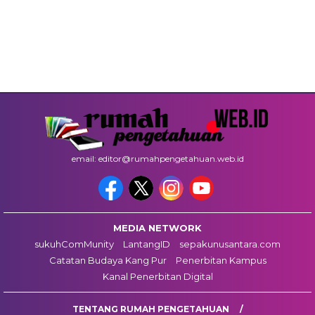
email: editor@rumahpengetahuan.web.id
MEDIA NETWORK
sukuhComMunity
LantangID
sepakunusantara.com
Catatan Budaya Kang Pur
Penerbitan Kampus
Kanal Penerbitan Digital
TENTANG RUMAH PENGETAHUAN