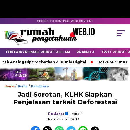
SCROLL TO CONTINUE WITH CONTENT
TENTANG RUMAH PENGETAHUAN
PRANALA
TWIT PENGET
h Analog Diperdebatkan di Dunia Digital
Terkubur untuk Hid
/
/
Home
Berita
Kehutanan
Jadi Sorotan, KLHK Siapkan
Penjelasan terkait Deforestasi
Redaksi
- Editor
Kamis, 12 Juli 2018