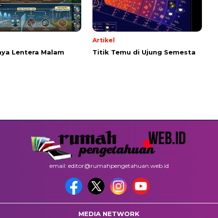
Artikel
ya Lentera Malam
Titik Temu di Ujung Semesta
email: editor@rumahpengetahuan.web.id
MEDIA NETWORK