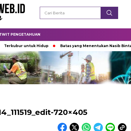
TWIT PENGETAHUAN
rkubur untuk Hidup
Batas yang Menentukan Nasib Bintang
4_111519_edit-720×405