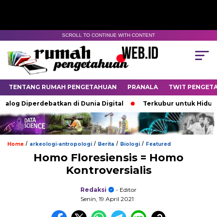
SCROLL TO CONTINUE WITH CONTENT
TENTANG RUMAH PENGETAHUAN
PRANALA
TWIT PENGET
alog Diperdebatkan di Dunia Digital
Terkubur untuk Hidup
/
/
/
/
Home
arkeologi-antropologi
Berita
Biologi
Featured
Homo Floresiensis = Homo
Kontroversialis
Redaksi
- Editor
Senin, 19 April 2021