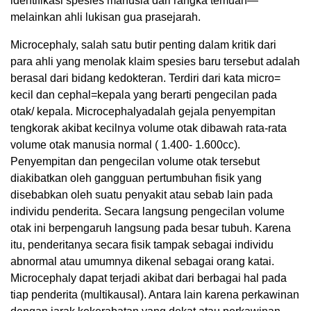
identifikasi spesies manusia dari rangka temuan—
melainkan ahli lukisan gua prasejarah.
Microcephaly, salah satu butir penting dalam kritik dari
para ahli yang menolak klaim spesies baru tersebut adalah
berasal dari bidang kedokteran. Terdiri dari kata micro=
kecil dan cephal=kepala yang berarti pengecilan pada
otak/ kepala. Microcephalyadalah gejala penyempitan
tengkorak akibat kecilnya volume otak dibawah rata-rata
volume otak manusia normal ( 1.400- 1.600cc).
Penyempitan dan pengecilan volume otak tersebut
diakibatkan oleh gangguan pertumbuhan fisik yang
disebabkan oleh suatu penyakit atau sebab lain pada
individu penderita. Secara langsung pengecilan volume
otak ini berpengaruh langsung pada besar tubuh. Karena
itu, penderitanya secara fisik tampak sebagai individu
abnormal atau umumnya dikenal sebagai orang katai.
Microcephaly dapat terjadi akibat dari berbagai hal pada
tiap penderita (multikausal). Antara lain karena perkawinan