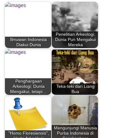
Penelitian Arkeologi;
Ilmuwan Indonesia
Dunia Pun Mengakui
Diakui Dunia
Mereka
Penghargaan
Arkeologi; Dunia
Teka-teki dari Liang
Mengakui, tetapi…
Bua
Mengunjungi Manusia
"Homo Floresiensis",
Purba Indonesia di