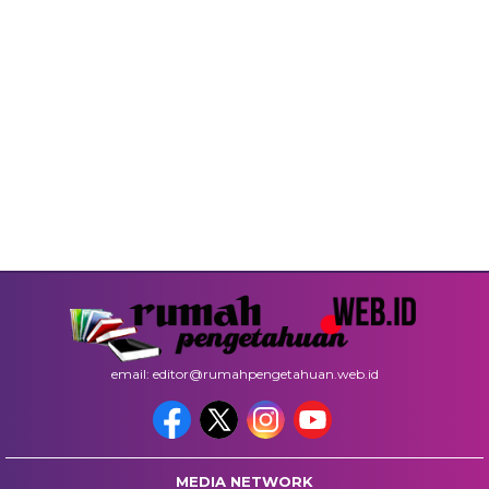
email: editor@rumahpengetahuan.web.id
MEDIA NETWORK