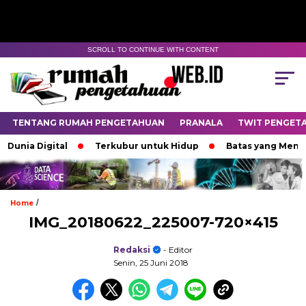
SCROLL TO CONTINUE WITH CONTENT
TENTANG RUMAH PENGETAHUAN
PRANALA
TWIT PENGET
Dunia Digital
Terkubur untuk Hidup
Batas yang Menent
/
Home
IMG_20180622_225007-720×415
Redaksi
- Editor
Senin, 25 Juni 2018