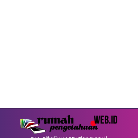
email: editor@rumahpengetahuan.web.id