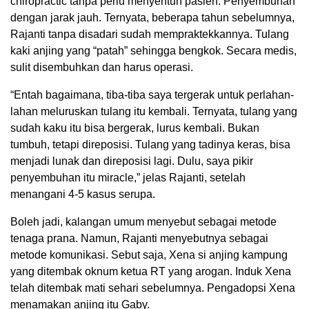
chiropractic tanpa perlu menyentuh pasien. Penyembuhan
dengan jarak jauh. Ternyata, beberapa tahun sebelumnya,
Rajanti tanpa disadari sudah mempraktekkannya. Tulang
kaki anjing yang “patah” sehingga bengkok. Secara medis,
sulit disembuhkan dan harus operasi.
“Entah bagaimana, tiba-tiba saya tergerak untuk perlahan-
lahan meluruskan tulang itu kembali. Ternyata, tulang yang
sudah kaku itu bisa bergerak, lurus kembali. Bukan
tumbuh, tetapi direposisi. Tulang yang tadinya keras, bisa
menjadi lunak dan direposisi lagi. Dulu, saya pikir
penyembuhan itu miracle,” jelas Rajanti, setelah
menangani 4-5 kasus serupa.
Boleh jadi, kalangan umum menyebut sebagai metode
tenaga prana. Namun, Rajanti menyebutnya sebagai
metode komunikasi. Sebut saja, Xena si anjing kampung
yang ditembak oknum ketua RT yang arogan. Induk Xena
telah ditembak mati sehari sebelumnya. Pengadopsi Xena
menamakan anjing itu Gaby.