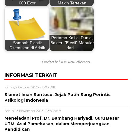
600 Ekor
Makin Tertekan
Pertama Kali di Dunia,
Sampah Plastik
Bakteri ”E coli” Menular
Ditemukan di Arktik
dari…
Berita ini 106 kali dibaca
INFORMASI TERKAIT
Kamis, 2 Oktober 2025 - 16:03 WIB
Slamet Iman Santoso: Jejak Putih Sang Perintis
Psikologi Indonesia
Senin, 13 November 2023 - 13:59 WIB
Meneladani Prof. Dr. Bambang Hariyadi, Guru Besar
UTM, Asal Pamekasan, dalam Memperjuangkan
Pendidikan