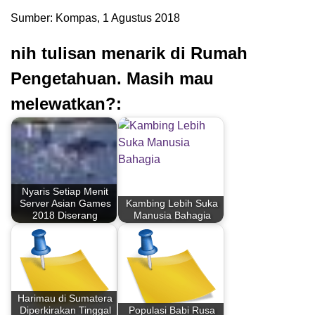
Sumber: Kompas, 1 Agustus 2018
nih tulisan menarik di Rumah
Pengetahuan. Masih mau
melewatkan?:
Nyaris Setiap Menit
Server Asian Games
Kambing Lebih Suka
2018 Diserang
Manusia Bahagia
Harimau di Sumatera
Diperkirakan Tinggal
Populasi Babi Rusa