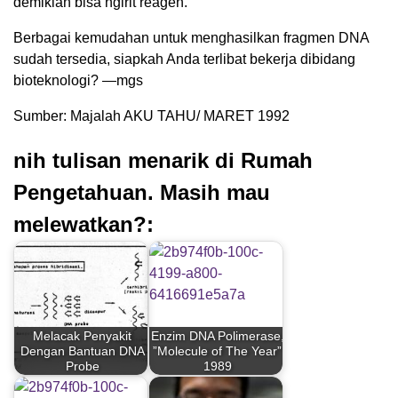
demikian bisa ngirit reagen.
Berbagai kemudahan untuk menghasilkan fragmen DNA
sudah tersedia, siapkah Anda terlibat bekerja dibidang
bioteknologi? —mgs
Sumber: Majalah AKU TAHU/ MARET 1992
nih tulisan menarik di Rumah
Pengetahuan. Masih mau
melewatkan?:
Melacak Penyakit
Enzim DNA Polimerase,
Dengan Bantuan DNA
”Molecule of The Year”
Probe
1989