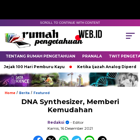
SCROLL TO CONTINUE WITH CONTENT
TENTANG RUMAH PENGETAHUAN
PRANALA
TWIT PENGET
ak 100 Hari Pemburu Kayu
Ketika Ijazah Analog Diperdebatkan
/
/
Home
Berita
Featured
DNA Synthesizer, Memberi
Kemudahan
Redaksi
- Editor
Kamis, 16 Desember 2021