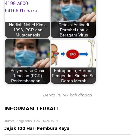
Hadiah Nobel Kimia
Deteksi Antibodi
1993, PCR dan
Portabel untuk
Mutagenesis
Beragam Virus
Polymerase Chain
Eritropoetin, Hormon
Reaction (PCR):
Pengendali Sintetis Sel
Perkembangan…
Darah Merah
Berita ini 147 kali dibaca
INFORMASI TERKAIT
Jumat, 7 Agustus 2026 - 16:30 WIB
Jejak 100 Hari Pemburu Kayu