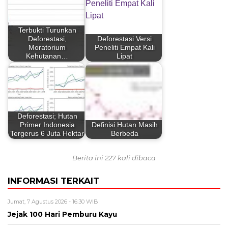
Terbukti Turunkan
Deforestasi,
Deforestasi Versi
Moratorium
Peneliti Empat Kali
Kehutanan…
Lipat
Deforestasi; Hutan
Primer Indonesia
Definisi Hutan Masih
Tergerus 6 Juta Hektar
Berbeda
Berita ini 227 kali dibaca
INFORMASI TERKAIT
Jumat, 7 Agustus 2026 - 16:30 WIB
Jejak 100 Hari Pemburu Kayu