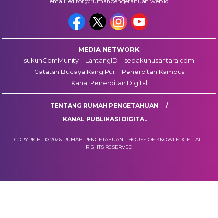
email: editor@rumahpengetahuan.web.id
MEDIA NETWORK
sukuhComMunity
LantangID
sepakunusantara.com
Catatan Budaya Kang Pur
Penerbitan Kampus
Kanal Penerbitan Digital
TENTANG RUMAH PENGETAHUAN
KANAL PUBLIKASI DIGITAL
COPYRIGHT © 2026 RUMAH PENGETAHUAN – HOUSE OF KNOWLEDGE - ALL
RIGHTS RESERVED