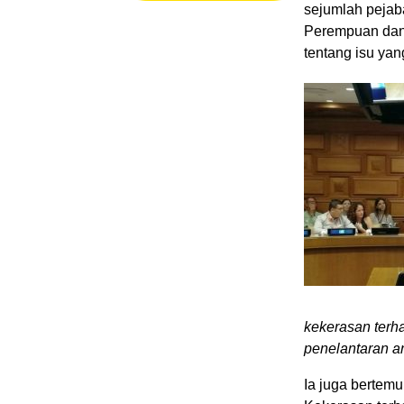
sejumlah pejab
Perempuan dan 
tentang isu ya
kekerasan terh
penelantaran a
Ia juga berte