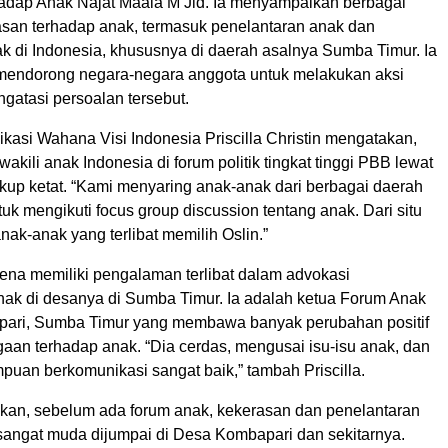
adap Anak Najat Maala M’Jid. Ia menyampaikan berbagai
san terhadap anak, termasuk penelantaran anak dan
k di Indonesia, khususnya di daerah asalnya Sumba Timur. Ia
endorong negara-negara anggota untuk melakukan aksi
gatasi persoalan tersebut.
kasi Wahana Visi Indonesia Priscilla Christin mengatakan,
wakili anak Indonesia di forum politik tingkat tinggi PBB lewat
ukup ketat. “Kami menyaring anak-anak dari berbagai daerah
tuk mengikuti focus group discussion tentang anak. Dari situ
anak-anak yang terlibat memilih Oslin.”
arena memiliki pengalaman terlibat dalam advokasi
nak di desanya di Sumba Timur. Ia adalah ketua Forum Anak
pari, Sumba Timur yang membawa banyak perubahan positif
gaan terhadap anak. “Dia cerdas, mengusai isu-isu anak, dan
puan berkomunikasi sangat baik,” tambah Priscilla.
akan, sebelum ada forum anak, kekerasan dan penelantaran
sangat muda dijumpai di Desa Kombapari dan sekitarnya.