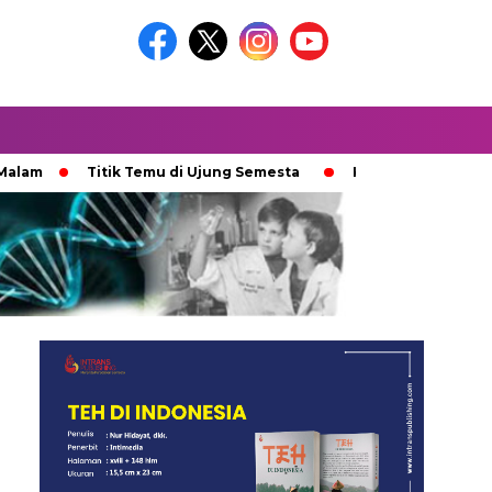
Titik Temu di Ujung Semesta
Ketika Ijazah Analog Diperd