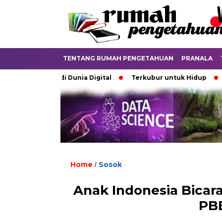
TENTANG RUMAH PENGETAHUAN
PRANALA
ebatkan di Dunia Digital
Terkubur untuk Hidup
Batas 
Home
Sosok
/
Anak Indonesia Bicara
PBB