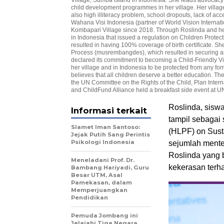
child development programmes in her village. Her villag
also high illiteracy problem, school dropouts, lack of ac
Wahana Visi Indonesia (partner of World Vision Internatio
Kombapari Village since 2018. Through Roslinda and her f
in Indonesia that issued a regulation on Children Protecti
resulted in having 100% coverage of birth certificate. Sh
Process (musrembangdes), which resulted in securing aro
declared its commitment to becoming a Child-Friendly Vil
her village and in Indonesia to be protected from any fo
believes that all children deserve a better education. 
the UN Committee on the Rights of the Child, Plan Intern
and ChildFund Alliance held a breakfast side event at 
Roslinda, sisw
Informasi terkait
tampil sebagai 
Slamet Iman Santoso:
(HLPF) on Susta
Jejak Putih Sang Perintis
Psikologi Indonesia
sejumlah mente
Roslinda yang 
Meneladani Prof. Dr.
kekerasan terh
Bambang Hariyadi, Guru
Besar UTM, Asal
Pamekasan, dalam
Memperjuangkan
Pendidikan
Pemuda Jombang ini
Jelajahi Tiga Negara