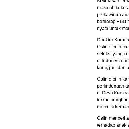
Kekerasan terh
masalah kekera
perkawinan ana
berharap PBB m
nyata untuk men
Direktur Komuni
Oslin dipilih me
seleksi yang c
di Indonesia un
kami, juri, dan 
Oslin dipilih k
perlindungan a
di Desa Komba
terkait penghar
memiliki kemam
Oslin mencerit
terhadap anak 