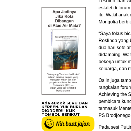
Lesotho, dan G
estafet di foru
itu. Wakil anak
Mongolia berbi
“Saya fokus bi
Roslinda yang b
dua hari setela
didampingi Wah
bekerja untuk
keluarga, dan 
Oslin juga tamp
rangkaian forum
Achieving the S
pembicara kunc
Ada eBook SERU DAN
KEREEN. YUK BURUAN
termasuk Ment
DIORDER!!! KLIK
TOMBOL BERIKUT
PS Brodjonego
Pada sesi Putti