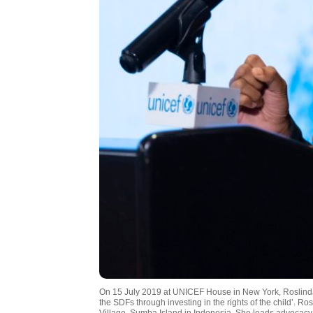
On 15 July 2019 at UNICEF House in New York, Roslinda 
the SDFs through investing in the rights of the child’. R
Village, Sumba Island in Indonesia. She leads advocacy a