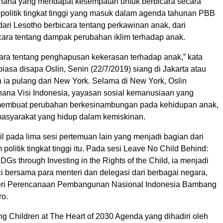
hana yang mendapat kesempatan untuk berbicara secara
m politik tingkat tinggi yang masuk dalam agenda tahunan PBB
 dari Lesotho berbicara tentang perkawinan anak, dari
cara tentang dampak perubahan iklim terhadap anak.
cara tentang penghapusan kekerasan terhadap anak,” kata
iasa disapa Oslin, Senin (22/7/2019) siang di Jakarta atau
h ia pulang dari New York. Selama di New York, Oslin
ana Visi Indonesia, yayasan sosial kemanusiaan yang
 membuat perubahan berkesinambungan pada kehidupan anak,
masyarakat yang hidup dalam kemiskinan.
il pada lima sesi pertemuan lain yang menjadi bagian dari
 politik tingkat tinggi itu. Pada sesi Leave No Child Behind:
DGs through Investing in the Rights of the Child, ia menjadi
i bersama para menteri dan delegasi dari berbagai negara,
eri Perencanaan Pembangunan Nasional Indonesia Bambang
ro.
ng Children at The Heart of 2030 Agenda yang dihadiri oleh