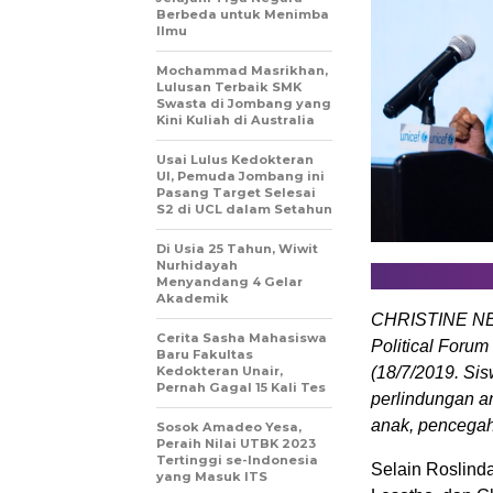
Berbeda untuk Menimba
Ilmu
Mochammad Masrikhan,
Lulusan Terbaik SMK
Swasta di Jombang yang
Kini Kuliah di Australia
Usai Lulus Kedokteran
UI, Pemuda Jombang ini
Pasang Target Selesai
S2 di UCL dalam Setahun
Di Usia 25 Tahun, Wiwit
Nurhidayah
Menyandang 4 Gelar
Akademik
CHRISTINE NES
Cerita Sasha Mahasiswa
Political Foru
Baru Fakultas
Kedokteran Unair,
(18/7/2019. Sis
Pernah Gagal 15 Kali Tes
perlindungan a
anak, pencegah
Sosok Amadeo Yesa,
Peraih Nilai UTBK 2023
Tertinggi se-Indonesia
Selain Roslinda
yang Masuk ITS