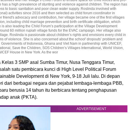
e has a high prevalence of stunting and violence against children. The region has
cess to basic sanitation and poor clean water supply. Roslinda involved with
nal) activities since 2016 and then selected as child forum coordinator in
riend's advocacy and contribution, her village became one of the first villages
on, including child marriage prevention and birth certificate obligation, which
e is also leading the Child Forum’s participation at the Village Development
und 60 million rupiah village funds for the EVAC campaign. Her village also
lage. Roslinda is passionate about children’s rights and envisions every child in
rms of violence. She is also concerned about the school' dropouts’ problem and
The Governments of Indonesia, Ghana and Viet Nam in partnership with UNICEF,
ational, Save the Children, SOS Children’s Villages International, World Vision,
UNICEF House in New York. As the wor
a Kelas 3 SMP asal Sumba Timur, Nusa Tenggara Timur,
salah satu pembicara kunci di High Level Political Forum
inable Development di New York, 9-18 Juli lalu. Di depan
ri dari berbagai negara dan pejabat lembaga-lembaga PBB,
baru berusia 14 tahun itu berbicara tentang penghapusan
adap anak (PKTA).
ADVERTISEMENT