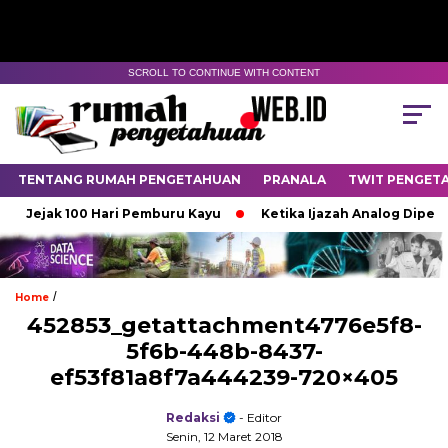
SCROLL TO CONTINUE WITH CONTENT
TENTANG RUMAH PENGETAHUAN
PRANALA
TWIT PENGET
Jejak 100 Hari Pemburu Kayu
Ketika Ijazah Analog Diperde
/
Home
452853_getattachment4776e5f8-
5f6b-448b-8437-
ef53f81a8f7a444239-720×405
Redaksi
- Editor
Senin, 12 Maret 2018