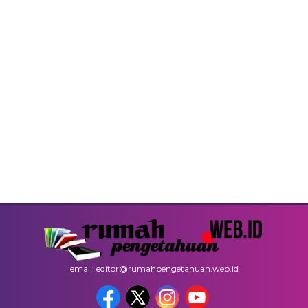
email: editor@rumahpengetahuan.web.id